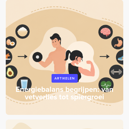
ARTIKELEN
Energiebalans begrijpen: van
vetverlies tot spiergroei