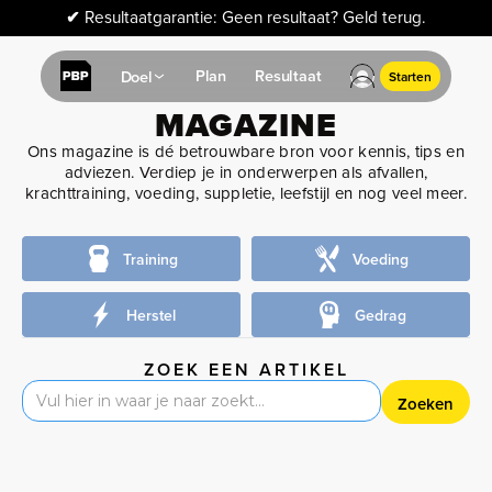
✔
Resultaatgarantie: Geen resultaat? Geld terug.
Plan
Resultaat
Doel
Starten
MAGAZINE
Ons magazine is dé betrouwbare bron voor kennis, tips en
adviezen. Verdiep je in onderwerpen als afvallen,
krachttraining, voeding, suppletie, leefstijl en nog veel meer.
Training
Voeding
Herstel
Gedrag
ZOEK EEN ARTIKEL