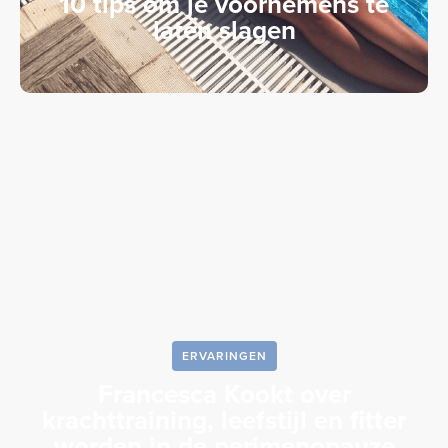
10 tips om je voornemens te
laten slagen
ERVARINGEN
Francesca Kookt over
krachttraining, leefstijl en fitter
worden in de perimenopauze