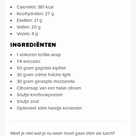
Calorieën: 381 kcal
Koolhydraten: 27 g
Eiwitten: 21 g
Vetten: 20 g
Vezels: 4 g
INGREDIËNTEN
1 volkoren tortilla wrap
1/4 avocado
50 gram gegrilde kipfilet
30 gram crème fraîche light
30 gram geraspte mozzarella
Citroensap van een halve citroen
Snufje knoflookpoeder
Snufje zout
Optioneel: klein handje koriander
Weet je niet wat je nu weer moet gaan eten als lunch?