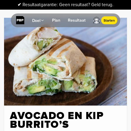
✔
Resultaatgarantie: Geen resultaat? Geld terug.
Plan
Resultaat
Doel
Starten
AVOCADO EN KIP
BURRITO’S