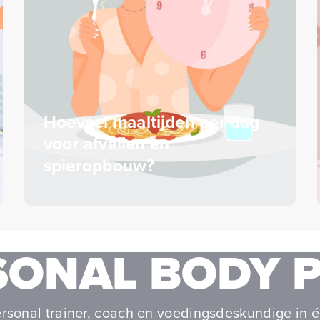
Hoeveel maaltijden per dag
voor afvallen en
spieropbouw?
SONAL BODY 
rsonal trainer, coach en voedingsdeskundige in é