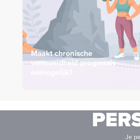
Maakt chronische
vermoeidheid progressie
onmogelijk?
PER
Je pe