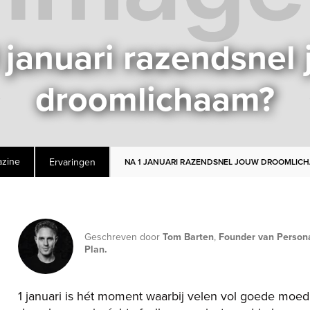
 januari razendsnel
droomlichaam?
Ervaringen
zine
NA 1 JANUARI RAZENDSNEL JOUW DROOMLIC
Geschreven door
Tom Barten
,
Founder van Person
Plan.
1 januari is hét moment waarbij velen vol goede moe