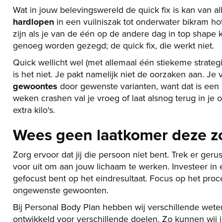
Wat in jouw belevingswereld de quick fix is kan van al
hardlopen
in een vuilniszak tot onderwater bikram hot
zijn als je van de één op de andere dag in top shape 
genoeg worden gezegd; de quick fix, die werkt niet.
Quick wellicht wel (met allemaal één stiekeme strategi
is het niet. Je pakt namelijk niet de oorzaken aan. J
gewoontes
door gewenste varianten, want dat is een p
weken crashen val je vroeg of laat alsnog terug in je
extra kilo's.
Wees geen laatkomer deze 
Zorg ervoor dat jij die persoon niet bent. Trek er ger
voor uit om aan jouw lichaam te werken. Investeer in e
gefocust bent op het eindresultaat. Focus op het proce
ongewenste gewoonten.
Bij Personal Body Plan hebben wij verschillende we
ontwikkeld voor verschillende doelen. Zo kunnen wij