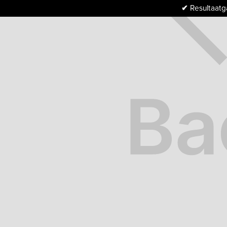
✔
Resultaatga