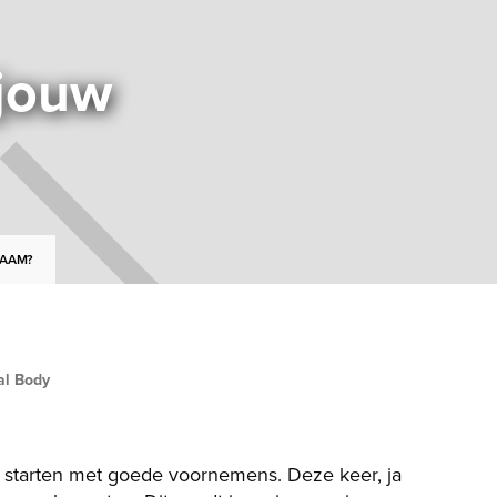
 jouw
HAAM?
al Body
d starten met goede voornemens. Deze keer, ja