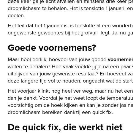
deze keer ga je écht afvallen en minstens drie keer p
droomlichaam te behalen. Het is tenslotte 1 januari, 
doelen.
Het feit dat het 1 januari is, is tenslotte al een wonde
ongewenste gewoontes bij het grofvuil legt. Ja, nu gaa
Goede voornemens?
Maar heel eerlijk, hoeveel van jouw goede
voorneme
weten te behalen? Hoe vaak voelde jij je na een paar
uitblijven van jouw gewenste resultaat? En hoeveel va
deze langere tijd vol te houden, ongeacht wat de sta
Het voorjaar klinkt nog heel ver weg, maar nu het eenma
dan je denkt. Voordat je het weet loopt de temperatu
voorzichtig om de hoek kijken en kan je zonder jas n
droomlichaam bereiken dankzij een quick fix.
De quick fix, die werkt niet