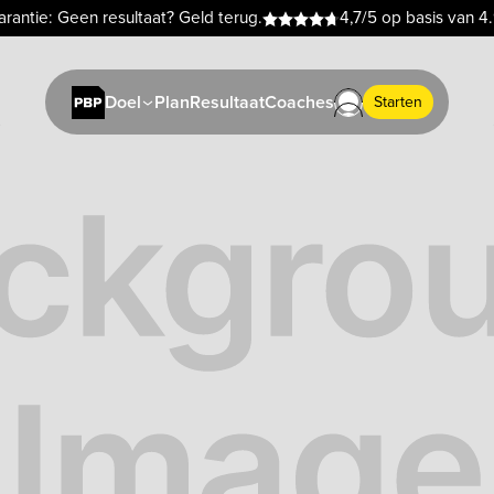
rantie: Geen resultaat? Geld terug.
4,7/5 op basis van 4
Plan
Resultaat
Coaches
Doel
Starten