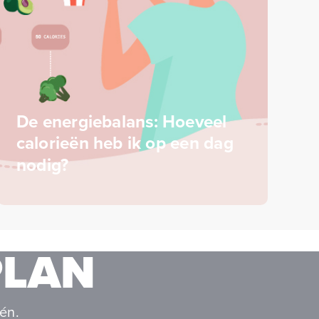
De energiebalans: Hoeveel
calorieën heb ik op een dag
nodig?
PLAN
én.