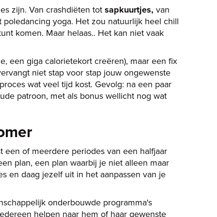
les zijn. Van crashdiëten tot
sapkuurtjes,
van
 poledancing yoga. Het zou natuurlijk heel chill
kunt komen. Maar helaas.. Het kan niet vaak
e, een giga calorietekort creëren), maar een fix
e vervangt niet stap voor stap jouw ongewenste
roces wat veel tijd kost. Gevolg: na een paar
 oude patroon, met als bonus wellicht nog wat
zomer
ust een of meerdere periodes van een halfjaar
en plan, een plan waarbij je niet alleen maar
s en daag jezelf uit in het aanpassen van je
tenschappelijk onderbouwde programma's
 iedereen helpen naar hem of haar gewenste