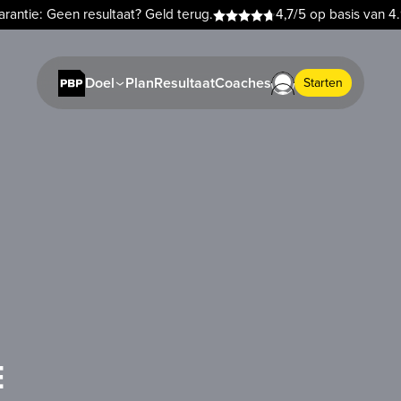
rantie: Geen resultaat? Geld terug.
4,7/5 op basis van 4
Plan
Resultaat
Coaches
Doel
Starten
E