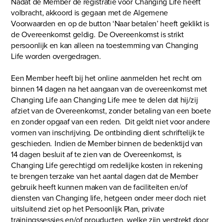
Nadat de Member de registratie voor Changing Life heeft
volbracht, akkoord is gegaan met de Algemene
Voorwaarden en op de button ‘Naar betalen’ heeft geklikt is
de Overeenkomst geldig. De Overeenkomst is strikt
persoonlijk en kan alleen na toestemming van Changing
Life worden overgedragen.
Een Member heeft bij het online aanmelden het recht om
binnen 14 dagen na het aangaan van de overeenkomst met
Changing Life aan Changing Life mee te delen dat hij/zij
afziet van de Overeenkomst, zonder betaling van een boete
en zonder opgaaf van een reden. Dit geldt niet voor andere
vormen van inschrijving. De ontbinding dient schriftelijk te
geschieden. Indien de Member binnen de bedenktijd van
14 dagen besluit af te zien van de Overeenkomst, is
Changing Life gerechtigd om redelijke kosten in rekening
te brengen terzake van het aantal dagen dat de Member
gebruik heeft kunnen maken van de faciliteiten en/of
diensten van Changing life, hetgeen onder meer doch niet
uitsluitend ziet op het Persoonlijk Plan, private
trainingssessies en/of prouducten, welke zijn verstrekt door