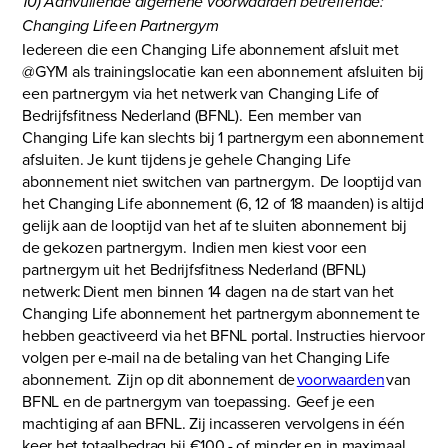
10) Aanvullende algemene voorwaarden betreffende:
Changing Life en Partnergym
Iedereen die een Changing Life abonnement afsluit met
@GYM als trainingslocatie kan een abonnement afsluiten bij
een partnergym via het netwerk van Changing Life of
Bedrijfsfitness Nederland (BFNL). Een member van
Changing Life kan slechts bij 1 partnergym een abonnement
afsluiten. Je kunt tijdens je gehele Changing Life
abonnement niet switchen van partnergym. De looptijd van
het Changing Life abonnement (6, 12 of 18 maanden) is altijd
gelijk aan de looptijd van het af te sluiten abonnement bij
de gekozen partnergym. Indien men kiest voor een
partnergym uit het Bedrijfsfitness Nederland (BFNL)
netwerk: Dient men binnen 14 dagen na de start van het
Changing Life abonnement het partnergym abonnement te
hebben geactiveerd via het BFNL portal. Instructies hiervoor
volgen per e-mail na de betaling van het Changing Life
abonnement. Zijn op dit abonnement de
voorwaarden
van
BFNL en de partnergym van toepassing. Geef je een
machtiging af aan BFNL. Zij incasseren vervolgens in één
keer het totaalbedrag bij €100,- of minder en in maximaal