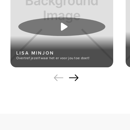
LISA MINJON
Overtref jezelf waar het er voor jou toe doet!