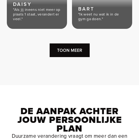
DAISY
BART
"Als jij ineens niet meer op
plaats 1 staat, verandert er
"Ik weet nu wat ik in de
veel."
gym ga doen."
TOON MEER
DE AANPAK ACHTER
JOUW PERSOONLIJKE
PLAN
Duurzame verandering vraagt om meer dan een