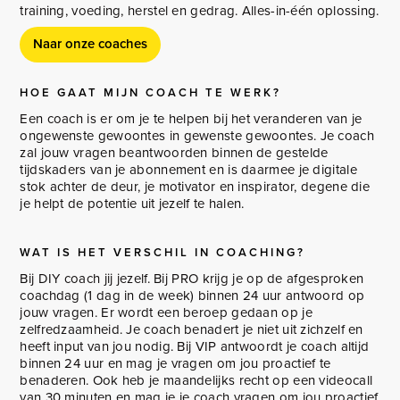
training, voeding, herstel en gedrag. Alles-in-één oplossing.
Naar onze coaches
HOE GAAT MIJN COACH TE WERK?
Een coach is er om je te helpen bij het veranderen van je
ongewenste gewoontes in gewenste gewoontes. Je coach
zal jouw vragen beantwoorden binnen de gestelde
tijdskaders van je abonnement en is daarmee je digitale
stok achter de deur, je motivator en inspirator, degene die
je helpt de potentie uit jezelf te halen.
WAT IS HET VERSCHIL IN COACHING?
Bij DIY coach jij jezelf. Bij PRO krijg je op de afgesproken
coachdag (1 dag in de week) binnen 24 uur antwoord op
jouw vragen. Er wordt een beroep gedaan op je
zelfredzaamheid. Je coach benadert je niet uit zichzelf en
heeft input van jou nodig. Bij VIP antwoordt je coach altijd
binnen 24 uur en mag je vragen om jou proactief te
benaderen. Ook heb je maandelijks recht op een videocall
van 30 minuten en mag je je coach vragen om jou proactief