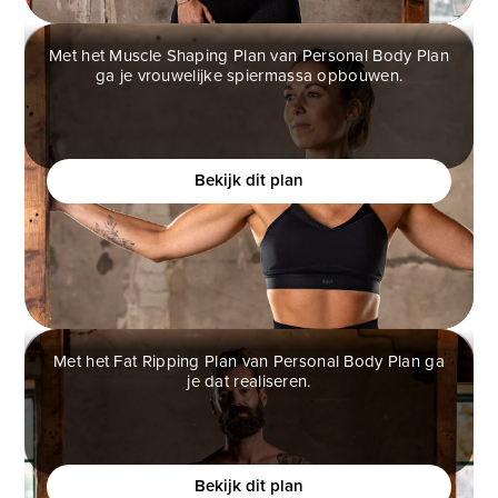
Met het Muscle Shaping Plan van Personal Body Plan
ga je vrouwelijke spiermassa opbouwen.
MUSCLE SHAPING PLAN
Ben jij een vrouw die meer vrouwelijke vormen wilt,
maar bang is om te gespierd te worden?
Bekijk dit plan
Met het Fat Ripping Plan van Personal Body Plan ga
je dat realiseren.
FAT RIPPING PLAN
Wil je een atletisch fysiek creëren en je zelfverzekerd
voelen?
Bekijk dit plan