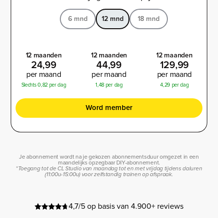
6 mnd
12 mnd
18 mnd
12 maanden
12 maanden
12 maanden
24,99
44,99
129,99
per maand
per maand
per maand
Slechts 0,82 per dag
1,48 per dag
4,29 per dag
Word member
Je abonnement wordt na je gekozen abonnementsduur omgezet in een
maandelijks opzegbaar DIY-abonnement.
*
Toegang tot de CL Studio van maandag tot en met vrijdag tijdens daluren
(11:00u-15:00u) voor zelfstandig trainen op afspraak.
4,7/5 op basis van 4.900+ reviews