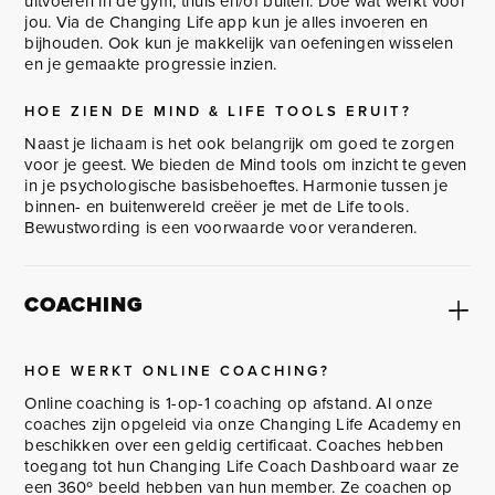
uitvoeren in de gym, thuis en/of buiten. Doe wat werkt voor
jou. Via de Changing Life app kun je alles invoeren en
bijhouden. Ook kun je makkelijk van oefeningen wisselen
en je gemaakte progressie inzien.
HOE ZIEN DE MIND & LIFE TOOLS ERUIT?
Naast je lichaam is het ook belangrijk om goed te zorgen
voor je geest. We bieden de Mind tools om inzicht te geven
in je psychologische basisbehoeftes. Harmonie tussen je
binnen- en buitenwereld creëer je met de Life tools.
Bewustwording is een voorwaarde voor veranderen.
COACHING
HOE WERKT ONLINE COACHING?
Online coaching is 1-op-1 coaching op afstand. Al onze
coaches zijn opgeleid via onze Changing Life Academy en
beschikken over een geldig certificaat. Coaches hebben
toegang tot hun Changing Life Coach Dashboard waar ze
een 360º beeld hebben van hun member. Ze coachen op