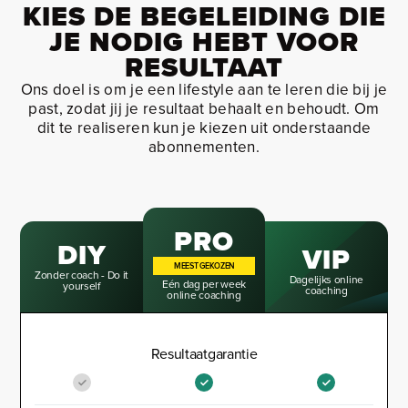
KIES DE BEGELEIDING DIE
JE NODIG HEBT VOOR
RESULTAAT
Ons doel is om je een lifestyle aan te leren die bij je
past, zodat jij je resultaat behaalt en behoudt. Om
dit te realiseren kun je kiezen uit onderstaande
abonnementen.
PRO
DIY
VIP
MEEST GEKOZEN
Zonder coach - Do it
Dagelijks online
Eén dag per week
yourself
coaching
online coaching
Resultaatgarantie