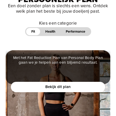
Een doel zonder plan is slechts een wens. Ontdek
welk plan het beste bij jouw doel(en) past.
Kies een categorie
Fit
Health
Performance
Met het Fat Reduction Plan van Personal Body Plan
gaan we je helpen aan een blijvend resultaat.
FAT REDUCTION PLAN
Ben jij een vrouw die helemaal klaar is met
(crash)diëten en eindelijk verantwoord af wilt vallen?
Bekijk dit plan