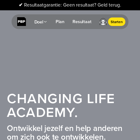
✔
Resultaatgarantie: Geen resultaat? Geld terug.
Plan
Resultaat
Doel
Starten
CHANGING LIFE
ACADEMY.
Ontwikkel jezelf en help anderen
om zich ook te ontwikkelen.