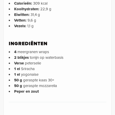
Calorieën:
309 kcal
Koolhydraten:
22,9 g
Eiwitten:
31,4 g
Vetten:
9,6 g
Vezels:
1,1 g
INGREDIËNTEN
4
meergranen wraps
2 blikjes
tonijn op waterbasis
Verse
peterselie
1 el
Sriracha
1 el
yogonaise
50 g
geraspte kaas 30+
50 g
geraspte mozzarella
Peper en zout