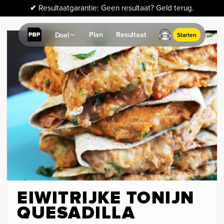
✔
Resultaatgarantie: Geen resultaat? Geld terug.
Plan
Resultaat
Doel
Starten
EIWITRIJKE TONIJN
QUESADILLA