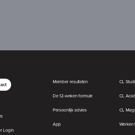
Member resultaten
CL Stud
act
De 12-weken formule
CL Aca
Persoonlijk advies
CL Maga
es
App
Werken 
 Login