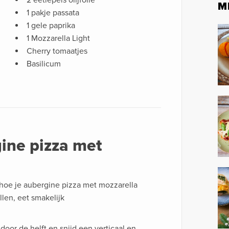
2 eetlepels olijfolie
M
1 pakje passata
1 gele paprika
1 Mozzarella Light
Cherry tomaatjes
Basilicum
ine pizza met
 hoe je aubergine pizza met mozzarella
len, eet smakelijk
door de helft en snijd een verticaal en