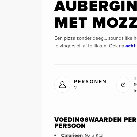
AUBERGIN
MET MOZZ
Een pizza zonder deeg… sounds like h
je vingers bij af te likken. Ook na
acht
T
PERSONEN
1
2
i
VOEDINGSWAARDEN PER
PERSOON
Calorieën
: 92,3 Kcal