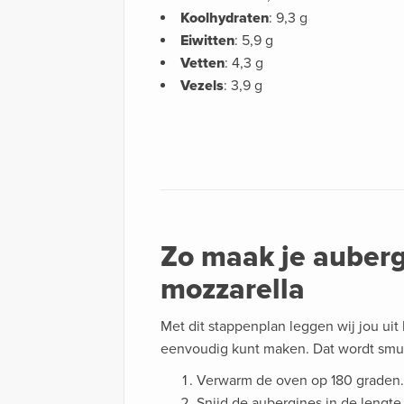
Koolhydraten
: 9,3 g
Eiwitten
: 5,9 g
Vetten
: 4,3 g
Vezels
: 3,9 g
Zo maak je auberg
mozzarella
Met dit stappenplan leggen wij jou uit
eenvoudig kunt maken. Dat wordt smul
Verwarm de oven op 180 graden.
Snijd de aubergines in de lengte 