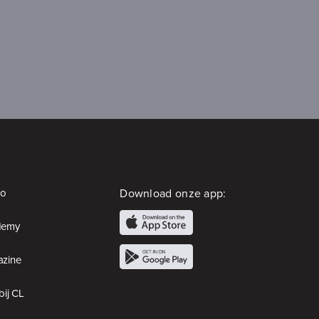
io
Download onze app:
demy
zine
bij CL