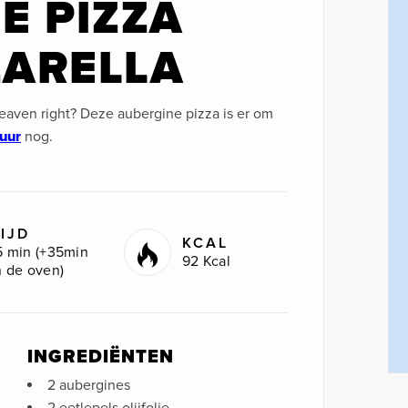
E PIZZA
ARELLA
eaven right? Deze aubergine pizza is er om
 uur
nog.
IJD
KCAL
5 min (+35min
92 Kcal
n de oven)
INGREDIËNTEN
2 aubergines