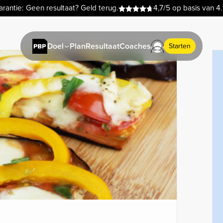
rantie: Geen resultaat? Geld terug.
4,7/5 op basis van 4
Plan
Resultaat
Coaches
Doel
Starten