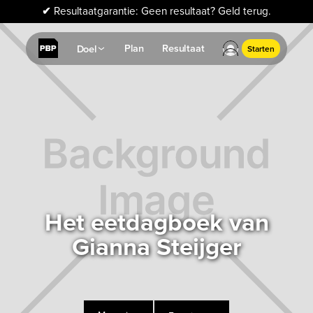
✔
Resultaatgarantie: Geen resultaat? Geld terug.
Plan
Resultaat
Doel
Starten
Het eetdagboek van
Gianna Steijger