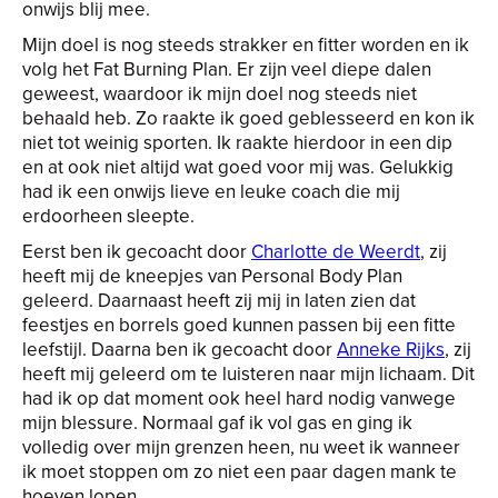
onwijs blij mee.
Mijn doel is nog steeds strakker en fitter worden en ik
volg het Fat Burning Plan. Er zijn veel diepe dalen
geweest, waardoor ik mijn doel nog steeds niet
behaald heb. Zo raakte ik goed geblesseerd en kon ik
niet tot weinig sporten. Ik raakte hierdoor in een dip
en at ook niet altijd wat goed voor mij was. Gelukkig
had ik een onwijs lieve en leuke coach die mij
erdoorheen sleepte.
Eerst ben ik gecoacht door
Charlotte de Weerdt
, zij
heeft mij de kneepjes van Personal Body Plan
geleerd. Daarnaast heeft zij mij in laten zien dat
feestjes en borrels goed kunnen passen bij een fitte
leefstijl. Daarna ben ik gecoacht door
Anneke Rijks
, zij
heeft mij geleerd om te luisteren naar mijn lichaam. Dit
had ik op dat moment ook heel hard nodig vanwege
mijn blessure. Normaal gaf ik vol gas en ging ik
volledig over mijn grenzen heen, nu weet ik wanneer
ik moet stoppen om zo niet een paar dagen mank te
hoeven lopen.