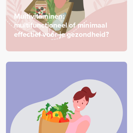
Multivitaminen:
multifunctioneel of minimaal
effectief voor je gezondheid?