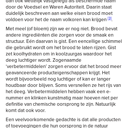
dan ook wettelijk vastgelegd als beschermde naam
door de Voedsel en Waren Autoriteit. Daarin staat
duidelijk beschreven aan welke eisen brood moet
[3]
voldoen voor het de naam volkoren kan krijgen
.
Met meel (of bloem) zijn we er nog niet. Brood bevat
andere ingrediënten die zorgen voor de smaak en
structuur. Eén daarvan is gist. Een eencellige schimmel
die gebruikt wordt om het brood te laten rijzen. Gist
zet koolhydraten om in koolzuurgas waardoor het
deeg luchtiger wordt. Zogenaamde
‘verbetermiddelen’ zorgen ervoor dat het brood meer
geavanceerde producteigenschappen krijgt. Het
wordt bijvoorbeeld nog luchtiger of kan er langer
houdbaar door blijven. Soms versnellen ze het rijs van
het deeg. Verbetermiddelen hebben vaak een e-
nummer en klinken kunstmatig maar hoeven niet per
definitie van chemische oorsprong te zijn. Natuurlijk
komt dat ook voor.
Een veelvoorkomende gedachte is dat alle producten
of toevoegingen die hun oorsprong in de natuur