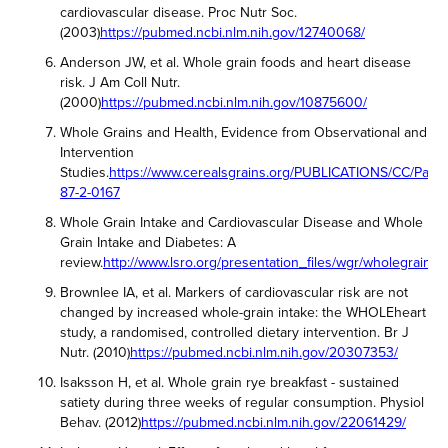
cardiovascular disease. Proc Nutr Soc.
(2003)
https://pubmed.ncbi.nlm.nih.gov/12740068/
Anderson JW, et al. Whole grain foods and heart disease
risk. J Am Coll Nutr.
(2000)
https://pubmed.ncbi.nlm.nih.gov/10875600/
Whole Grains and Health, Evidence from Observational and
Intervention
Studies.
https://www.cerealsgrains.org/PUBLICATIONS/CC/Pages
87-2-0167
Whole Grain Intake and Cardiovascular Disease and Whole
Grain Intake and Diabetes: A
review.
http://www.lsro.org/presentation_files/wgr/wholegrain.pd
Brownlee IA, et al. Markers of cardiovascular risk are not
changed by increased whole-grain intake: the WHOLEheart
study, a randomised, controlled dietary intervention. Br J
Nutr. (2010)
https://pubmed.ncbi.nlm.nih.gov/20307353/
Isaksson H, et al. Whole grain rye breakfast - sustained
satiety during three weeks of regular consumption. Physiol
Behav. (2012)
https://pubmed.ncbi.nlm.nih.gov/22061429/