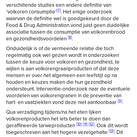
verschillende studies een andere definitie van
[7]
‘volkoren consumptie’
. Het enige onderzoek
waarvan de definitie wel is goedgekeurd door de
Food & Drug Administration vond juist geen duidelijke
associatie tussen de consumptie van volkorenbrood
[8]
en gezondheidsvoordelen
.
Onduidelijk is of de vermeende relatie die toch
regelmatig ook wel gezien wordt in onderzoeken
tussen de keuze voor volkoren en gezondheid, te
wijten is aan volkorengraanproducten of dat deze
mensen er over het algemeen een leefstijl op na
houden en keuzes maken die hun gezondheid
ondersteunt. Interventie-onderzoek naar de eventuele
voordelen van volkorengranen in de preventie van
[9]
hart- en vaatziekten vond deze niet aantoonbaar
.
Qua verzadiging tijdens/na het eten lijken
volkorenproducten het iets beter te doen dan
[10]
[11]
[12]
geraffineerde tarweproducten
. Ook dit wordt
[13]
toegeschreven aan het hogere vezelgehalte
. Dit