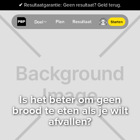
✔
Resultaatgarantie: Geen resultaat? Geld terug.
Plan
Resultaat
Doel
Starten
Is het beter om geen
brood te eten als je wilt
afvallen?