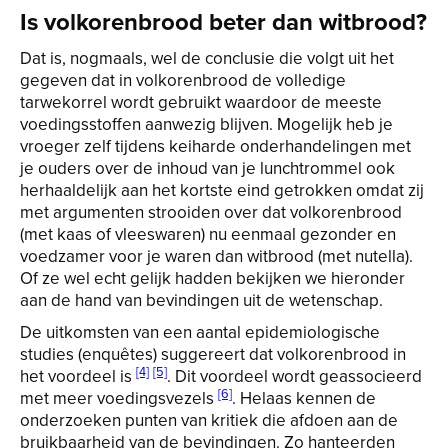
Is volkorenbrood beter dan witbrood?
Dat is, nogmaals, wel de conclusie die volgt uit het
gegeven dat in volkorenbrood de volledige
tarwekorrel wordt gebruikt waardoor de meeste
voedingsstoffen aanwezig blijven. Mogelijk heb je
vroeger zelf tijdens keiharde onderhandelingen met
je ouders over de inhoud van je lunchtrommel ook
herhaaldelijk aan het kortste eind getrokken omdat zij
met argumenten strooiden over dat volkorenbrood
(met kaas of vleeswaren) nu eenmaal gezonder en
voedzamer voor je waren dan witbrood (met nutella).
Of ze wel echt gelijk hadden bekijken we hieronder
aan de hand van bevindingen uit de wetenschap.
De uitkomsten van een aantal epidemiologische
studies (enquêtes) suggereert dat volkorenbrood in
[4]
[5]
het voordeel is
. Dit voordeel wordt geassocieerd
[6]
met meer voedingsvezels
. Helaas kennen de
onderzoeken punten van kritiek die afdoen aan de
bruikbaarheid van de bevindingen. Zo hanteerden