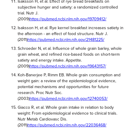
Isaksson H, et al. Effect of rye bread breakfasts on
subjective hunger and satiety: a randomized controlled
trial. Nutr J.
(2009)
https://pubmed.ncbi.nlm.nih.gov/19709412/
Isaksson H, et al. Rye kernel breakfast increases satiety in
the afternoon - an effect of food structure. Nutr J.
(2011)
https://pubmed.ncbi.nlm.nih.gov/21481225/
Schroeder N, et al. Influence of whole grain barley, whole
grain wheat, and refined rice-based foods on short-term
satiety and energy intake. Appetite.
(2009)
https://pubmed.ncbi.nlm.nih.gov/19643157/
Koh-Banerjee P, Rimm EB. Whole grain consumption and
weight gain: a review of the epidemiological evidence,
potential mechanisms and opportunities for future
research. Proc Nutr Soc.
(2003)
https://pubmed.ncbi.nlm.nih.gov/12740053/
Giacco R, et al. Whole grain intake in relation to body
weight: From epidemiological evidence to clinical trials.
Nutr Metab Cardiovasc Dis.
(2011)
https://pubmed.ncbi.nlm.nih.gov/22036468/