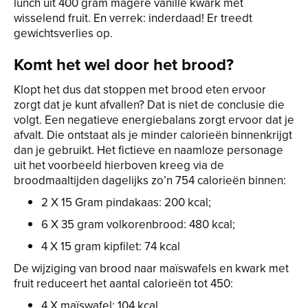
lunch uit 400 gram magere vanille kwark met
wisselend fruit. En verrek: inderdaad! Er treedt
gewichtsverlies op.
Komt het wel door het brood?
Klopt het dus dat stoppen met brood eten ervoor
zorgt dat je kunt afvallen? Dat is niet de conclusie die
volgt. Een negatieve energiebalans zorgt ervoor dat je
afvalt. Die ontstaat als je minder calorieën binnenkrijgt
dan je gebruikt. Het fictieve en naamloze personage
uit het voorbeeld hierboven kreeg via de
broodmaaltijden dagelijks zo’n 754 calorieën binnen:
2 X 15 Gram pindakaas: 200 kcal;
6 X 35 gram volkorenbrood: 480 kcal;
4 X 15 gram kipfilet: 74 kcal
De wijziging van brood naar maïswafels en kwark met
fruit reduceert het aantal calorieën tot 450:
4 X maïswafel: 104 kcal