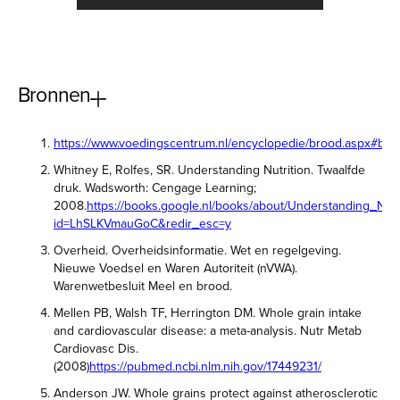
Bronnen
https://www.voedingscentrum.nl/encyclopedie/brood.aspx#blok
Whitney E, Rolfes, SR. Understanding Nutrition. Twaalfde
druk. Wadsworth: Cengage Learning;
2008.
https://books.google.nl/books/about/Understanding_Nutri
id=LhSLKVmauGoC&redir_esc=y
Overheid. Overheidsinformatie. Wet en regelgeving.
Nieuwe Voedsel en Waren Autoriteit (nVWA).
Warenwetbesluit Meel en brood.
Mellen PB, Walsh TF, Herrington DM. Whole grain intake
and cardiovascular disease: a meta-analysis. Nutr Metab
Cardiovasc Dis.
(2008)
https://pubmed.ncbi.nlm.nih.gov/17449231/
Anderson JW. Whole grains protect against atherosclerotic