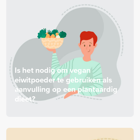
Is het nodig om vegan
eiwitpoeder te gebruiken als
aanvulling op een plantaardig
dieet?