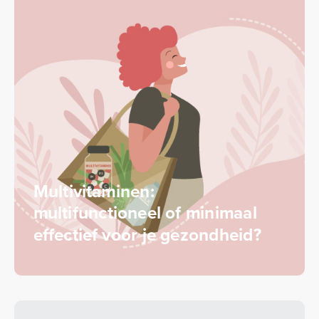
Multivitaminen:
multifunctioneel of minimaal
effectief voor je gezondheid?