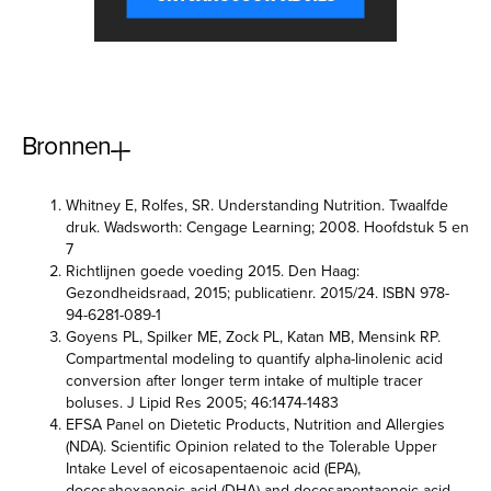
Bronnen
Whitney E, Rolfes, SR. Understanding Nutrition. Twaalfde
druk. Wadsworth: Cengage Learning; 2008. Hoofdstuk 5 en
7
Richtlijnen goede voeding 2015. Den Haag:
Gezondheidsraad, 2015; publicatienr. 2015/24. ISBN 978-
94-6281-089-1
Goyens PL, Spilker ME, Zock PL, Katan MB, Mensink RP.
Compartmental modeling to quantify alpha-linolenic acid
conversion after longer term intake of multiple tracer
boluses. J Lipid Res 2005; 46:1474-1483
EFSA Panel on Dietetic Products, Nutrition and Allergies
(NDA). Scientific Opinion related to the Tolerable Upper
Intake Level of eicosapentaenoic acid (EPA),
docosahexaenoic acid (DHA) and docosapentaenoic acid