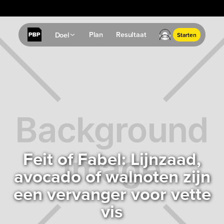
✔
Resultaatgarantie: Geen resultaat? Geld terug.
Plan
Resultaat
Doel
Starten
Feit of Fabel: Lijnzaad,
avocado of walnoten zijn
een vervanger voor vette
vis