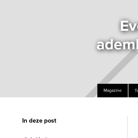
Ev
ademh
T
Magazine
In deze post