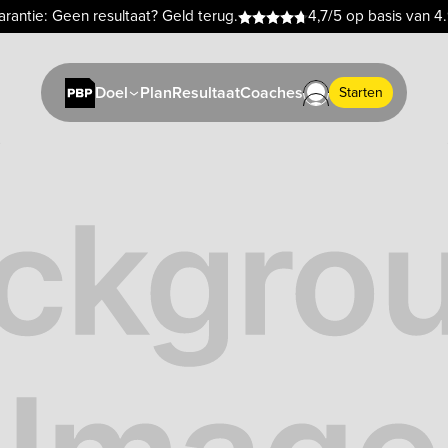
rantie: Geen resultaat? Geld terug.
4,7/5 op basis van 4
Plan
Resultaat
Coaches
Doel
Starten