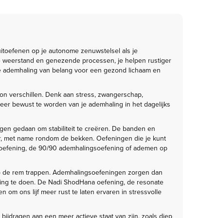
itoefenen op je autonome zenuwstelsel als je
 weerstand en genezende processen, je helpen rustiger
le ademhaling van belang voor een gezond lichaam en
 verschillen. Denk aan stress, zwangerschap,
eer bewust te worden van je ademhaling in het dagelijks
en gedaan om stabiliteit te creëren. De banden en
, met name rondom de bekken. Oefeningen die je kunt
th oefening, de 90/90 ademhalingsoefening of ademen op
jk op de rem trappen. Ademhalingsoefeningen zorgen dan
ing te doen. De Nadi ShodHana oefening, de resonate
 om ons lijf meer rust te laten ervaren in stressvolle
bijdragen aan een meer actieve staat van zijn, zoals diep