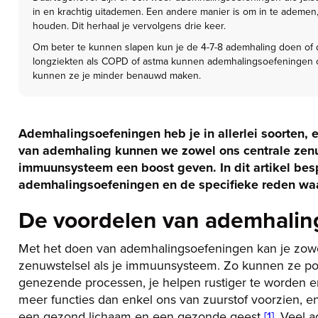
in en krachtig uitademen. Een andere manier is om in te ademen, 
houden. Dit herhaal je vervolgens drie keer.
Om beter te kunnen slapen kun je de 4-7-8 ademhaling doen of de t
longziekten als COPD of astma kunnen ademhalingsoefeningen o
kunnen ze je minder benauwd maken.
Ademhalingsoefeningen heb je in allerlei soorten, 
van ademhaling kunnen we zowel ons centrale zenu
immuunsysteem een boost geven. In dit artikel bes
ademhalingsoefeningen en de specifieke reden waa
De voordelen van ademhalin
Met het doen van ademhalingsoefeningen kan je zowe
zenuwstelsel als je immuunsysteem. Zo kunnen ze po
genezende processen, je helpen rustiger te worden e
meer functies dan enkel ons van zuurstof voorzien, e
een gezond lichaam en een gezonde geest
[1]
. Veel 