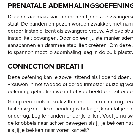
PRENATALE ADEMHALINGSOEFENIN
Door de aanmaak van hormonen tijdens de zwangersch
staat. De banden en pezen worden zwakker, met name
eerder instabiel bent als zwangere vrouw. Actieve str
instabiliteit opvangen. Door op een juiste manier ade
aanspannen en daarmee stabiliteit creëren. Om deze
te spannen moet je ademhaling laag in de buik plaats
CONNECTION BREATH
Deze oefening kan je zowel zittend als liggend doe
vrouwen in het tweede of derde trimester duizelig wo
oefening, gebruiken we in het voorbeeld een zittende 
Ga op een bank of kruk zitten met een rechte rug, terw
buiten wijzen. Deze houding is belangrijk omdat je hie
onderrug. Leg je handen onder je billen. Voel je nu tw
de knobbels naar achter bewegen als jij je bekken na
als jij je bekken naar voren kantelt?