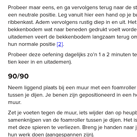
Probeer maar eens, en ga vervolgens terug naar de star
een neutrale positie. Leg vanuit hier een hand op je 
ribbenkast. Adem vervolgens rustig diep in en uit. Het
bekkenbodem wat naar beneden gedrukt voelt worden ter
uitademen veert de bekkenbodem langzaam terug omh
hun normale positie
[2]
.
Probeer deze oefening dagelijks zo’n 1 a 2 minuten t
tien keer in en uitademen).
90/90
Neem liggend plaats bij een muur met een foamrolle
tussen je dijen. Je benen zijn gepositioneerd in een
muur.
Zet je voeten tegen de muur, iets wijder dan op heupb
samenknijpen van de foamroller tussen je dijen. Het 
met deze spieren te verliezen. Breng je handen naar j
hun werk doen (aangespannen zijn).