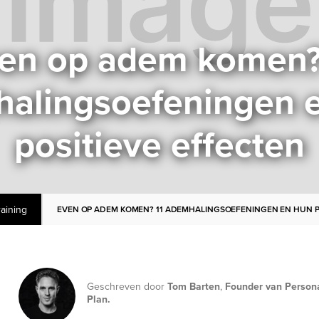
en op adem komen?
alingsoefeningen 
positieve effecten
raining
EVEN OP ADEM KOMEN? 11 ADEMHALINGSOEFENINGEN EN HUN P
Geschreven door
Tom Barten
,
Founder van Person
Plan.