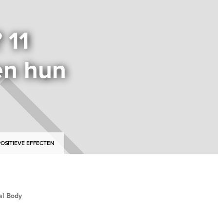
 11
en hun
OSITIEVE EFFECTEN
al Body