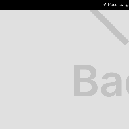
✔
Resultaatga