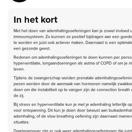
In het kort
Met het doen van ademhalingsoefeningen kan je zowel invloed u
immuunsysteem. Zo kunnen ze positief bijdragen aan een goede
te worden en juist ook actiever maken. Daarnaast is een optima
een gezonde geest.
Redenen om ademhalingsoefeningen te doen kunnen per persoon
hyperventilatie, longaandoeningen als astma of COPD of om je m
leven.
Tijdens de zwangerschap worden prenatale ademhalingsoefening
pezen worden door de aanmaak van hormonen namelijk zwakker
doen om die instabiliteit op te vangen zijn de connection brea
de zij.
Bij stress en hyperventilatie kun je met je ademhaling letterli
voor ontspanning. Dit kun je doen door bewust aan buikademhal
ademhaling, of de slow breathing oefening zijn daarnaast manieren
situaties.
Daartegenover zijn er ook weer ademhalingsoefeningen die juist 