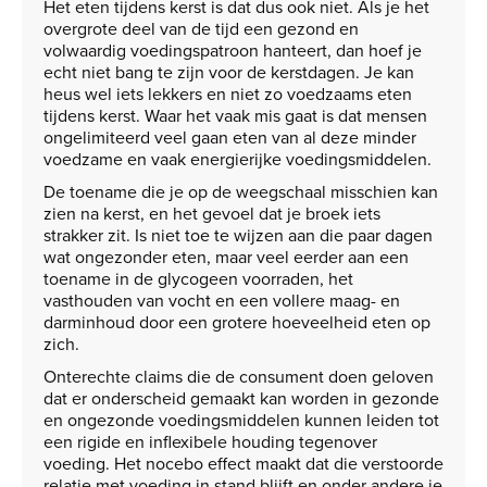
Het eten tijdens kerst is dat dus ook niet. Als je het
overgrote deel van de tijd een gezond en
volwaardig voedingspatroon hanteert, dan hoef je
echt niet bang te zijn voor de kerstdagen. Je kan
heus wel iets lekkers en niet zo voedzaams eten
tijdens kerst. Waar het vaak mis gaat is dat mensen
ongelimiteerd veel gaan eten van al deze minder
voedzame en vaak energierijke voedingsmiddelen.
De toename die je op de weegschaal misschien kan
zien na kerst, en het gevoel dat je broek iets
strakker zit. Is niet toe te wijzen aan die paar dagen
wat ongezonder eten, maar veel eerder aan een
toename in de glycogeen voorraden, het
vasthouden van vocht en een vollere maag- en
darminhoud door een grotere hoeveelheid eten op
zich.
Onterechte claims die de consument doen geloven
dat er onderscheid gemaakt kan worden in gezonde
en ongezonde voedingsmiddelen kunnen leiden tot
een rigide en inflexibele houding tegenover
voeding. Het nocebo effect maakt dat die verstoorde
relatie met voeding in stand blijft en onder andere je