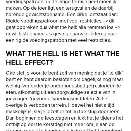
voedingspatroon op de lange termijn heel moeilijk
maken. Op de loer ligt een terugval en de daarbij
horende gewichtstoename. Een cirkel ontstaat dan:
Rigide voedingspatroon met veel restricties –> dit
gaat opbreken dus what the hell: alle remmen los –>
gewichtstoename als gevolg daarvan –> terug naar
een rigide voedingspatroon met veel restricties.
WHAT THE HELL IS HET WHAT THE
HELL EFFECT?
Oké stel je voor: je bent zelf van mening dat je ’te dik’
bent en hebt daarom besloten om dagelijks nog maar
weinig (ver onder je onderhoudsbudget) calorieën te
eten, afkomstig uit een zorgvuldige selectie van in
jouw ogen ‘gezonde’ voedingsmiddelen. Al het
overige is verboden terrein. Hoewel het niet altijd
makkelijk is, sla je jezelf er tot nu toe stug doorheen.
Dan beginnen de feestdagen en lukt het je tijdens het
ontbijt op eerste kerstdag niet meer om je aan de
strenge regels te houden die je jezelf hebt opgelegd.