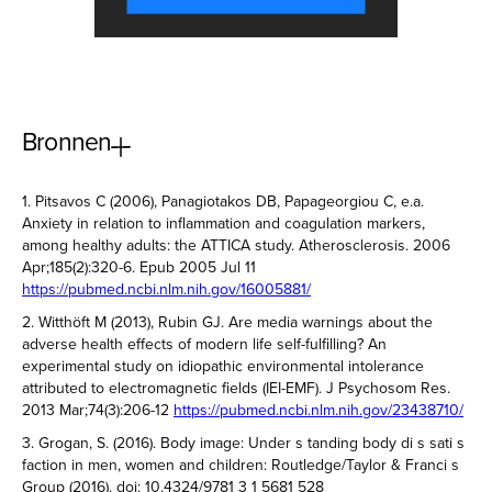
Bronnen
1. Pitsavos C (2006), Panagiotakos DB, Papageorgiou C, e.a.
Anxiety in relation to inflammation and coagulation markers,
among healthy adults: the ATTICA study. Atherosclerosis. 2006
Apr;185(2):320-6. Epub 2005 Jul 11
https://pubmed.ncbi.nlm.nih.gov/16005881/
2. Witthöft M (2013), Rubin GJ. Are media warnings about the
adverse health effects of modern life self-fulfilling? An
experimental study on idiopathic environmental intolerance
attributed to electromagnetic fields (IEI-EMF). J Psychosom Res.
2013 Mar;74(3):206-12
https://pubmed.ncbi.nlm.nih.gov/23438710/
3. Grogan, S. (2016). Body image: Under s tanding body di s sati s
faction in men, women and children: Routledge/Taylor & Franci s
Group (2016). doi: 10.4324/9781 3 1 5681 528