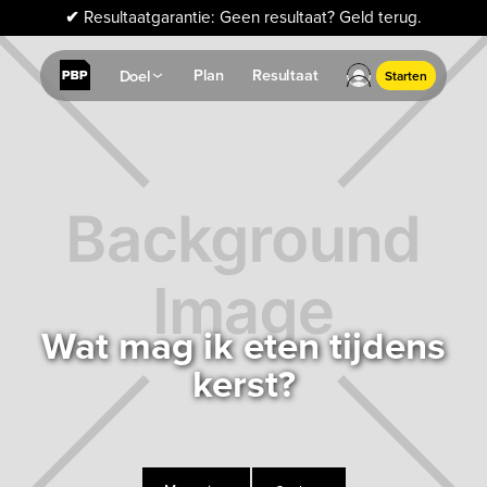
✔
Resultaatgarantie: Geen resultaat? Geld terug.
Plan
Resultaat
Doel
Starten
Wat mag ik eten tijdens
kerst?