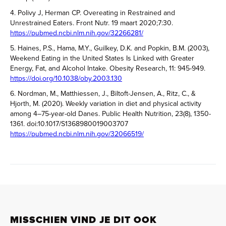
4. Polivy J, Herman CP. Overeating in Restrained and
Unrestrained Eaters. Front Nutr. 19 maart 2020;7:30.
https://pubmed.ncbi.nlm.nih.gov/32266281/
5. Haines, P.S., Hama, M.Y., Guilkey, D.K. and Popkin, B.M. (2003),
Weekend Eating in the United States Is Linked with Greater
Energy, Fat, and Alcohol Intake. Obesity Research, 11: 945-949.
https://doi.org/10.1038/oby.2003.130
6. Nordman, M., Matthiessen, J., Biltoft-Jensen, A., Ritz, C., &
Hjorth, M. (2020). Weekly variation in diet and physical activity
among 4–75-year-old Danes. Public Health Nutrition, 23(8), 1350-
1361. doi:10.1017/S1368980019003707
https://pubmed.ncbi.nlm.nih.gov/32066519/
MISSCHIEN VIND JE DIT OOK