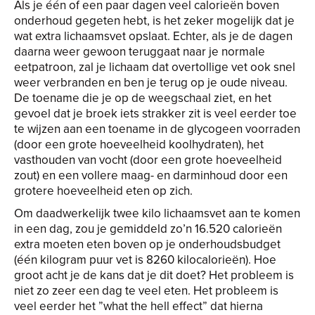
Als je één of een paar dagen veel calorieën boven
onderhoud gegeten hebt, is het zeker mogelijk dat je
wat extra lichaamsvet opslaat. Echter, als je de dagen
daarna weer gewoon teruggaat naar je normale
eetpatroon, zal je lichaam dat overtollige vet ook snel
weer verbranden en ben je terug op je oude niveau.
De toename die je op de weegschaal ziet, en het
gevoel dat je broek iets strakker zit is veel eerder toe
te wijzen aan een toename in de glycogeen voorraden
(door een grote hoeveelheid koolhydraten), het
vasthouden van vocht (door een grote hoeveelheid
zout) en een vollere maag- en darminhoud door een
grotere hoeveelheid eten op zich.
Om daadwerkelijk twee kilo lichaamsvet aan te komen
in een dag, zou je gemiddeld zo’n 16.520 calorieën
extra moeten eten boven op je onderhoudsbudget
(één kilogram puur vet is 8260 kilocalorieën). Hoe
groot acht je de kans dat je dit doet? Het probleem is
niet zo zeer een dag te veel eten. Het probleem is
veel eerder het ”what the hell effect” dat hierna