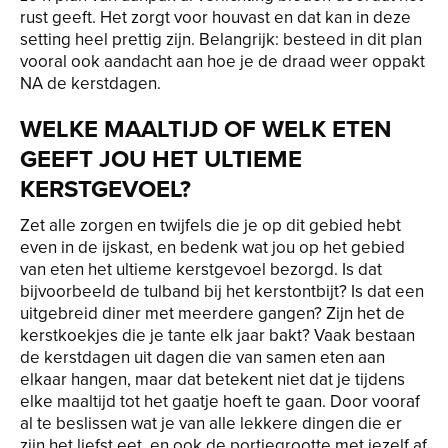
rust geeft. Het zorgt voor houvast en dat kan in deze
setting heel prettig zijn. Belangrijk: besteed in dit plan
vooral ook aandacht aan hoe je de draad weer oppakt
NA de kerstdagen.
WELKE MAALTIJD OF WELK ETEN
GEEFT JOU HET ULTIEME
KERSTGEVOEL?
Zet alle zorgen en twijfels die je op dit gebied hebt
even in de ijskast, en bedenk wat jou op het gebied
van eten het ultieme kerstgevoel bezorgd. Is dat
bijvoorbeeld de tulband bij het kerstontbijt? Is dat een
uitgebreid diner met meerdere gangen? Zijn het de
kerstkoekjes die je tante elk jaar bakt? Vaak bestaan
de kerstdagen uit dagen die van samen eten aan
elkaar hangen, maar dat betekent niet dat je tijdens
elke maaltijd tot het gaatje hoeft te gaan. Door vooraf
al te beslissen wat je van alle lekkere dingen die er
zijn het liefst eet, en ook de portiegrootte met jezelf af