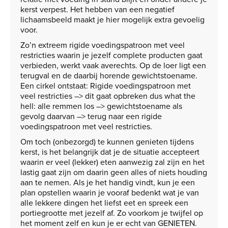
kerst verpest. Het hebben van een negatief
lichaamsbeeld maakt je hier mogelijk extra gevoelig
voor.
Zo’n extreem rigide voedingspatroon met veel
restricties waarin je jezelf complete producten gaat
verbieden, werkt vaak averechts. Op de loer ligt een
terugval en de daarbij horende gewichtstoename.
Een cirkel ontstaat: Rigide voedingspatroon met
veel restricties –> dit gaat opbreken dus what the
hell: alle remmen los –> gewichtstoename als
gevolg daarvan –> terug naar een rigide
voedingspatroon met veel restricties.
Om toch (onbezorgd) te kunnen genieten tijdens
kerst, is het belangrijk dat je de situatie accepteert
waarin er veel (lekker) eten aanwezig zal zijn en het
lastig gaat zijn om daarin geen alles of niets houding
aan te nemen. Als je het handig vindt, kun je een
plan opstellen waarin je vooraf bedenkt wat je van
alle lekkere dingen het liefst eet en spreek een
portiegrootte met jezelf af. Zo voorkom je twijfel op
het moment zelf en kun je er echt van GENIETEN.