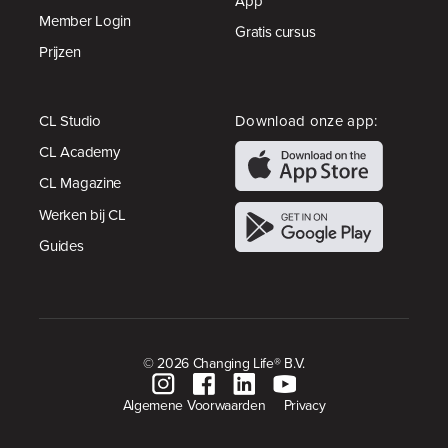
App
Member Login
Gratis cursus
Prijzen
CL Studio
Download onze app:
CL Academy
CL Magazine
Werken bij CL
Guides
© 2026 Changing Life® B.V.
Algemene Voorwaarden
Privacy