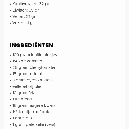
• Koolhydraten: 32 gr
• Eiwitten: 35 gr
• Vetten: 21 gr
• Vezels: 4 gr
INGREDIËNTEN
• 100 gram kipfiletblokjes
• 1/4 komkommer
• 25 gram cherrytomaten
• 15 gram rode ui
• 3 gram gyroskruiden
• eetlepel olijfolie
• 10 gram feta
• 1 flatbread
• 15 gram magere kwark
• 1/2 teentje knoflook
• 1 gram dille
• 1 gram peterselie (vers)