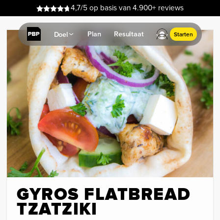
4,7/5 op basis van 4.900+ reviews
Plan
Resultaat
Doel
Starten
GYROS FLATBREAD
TZATZIKI