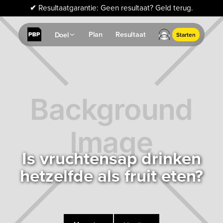
✔
Resultaatgarantie: Geen resultaat? Geld terug.
Plan
Resultaat
Doel
Starten
Is vruchtensap drinken
hetzelfde als fruit eten?