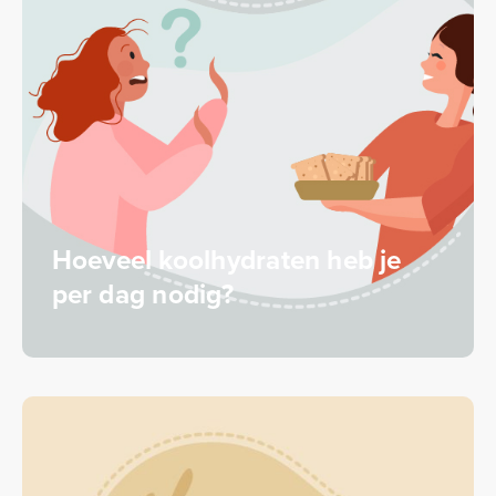
Hoeveel koolhydraten heb je
per dag nodig?