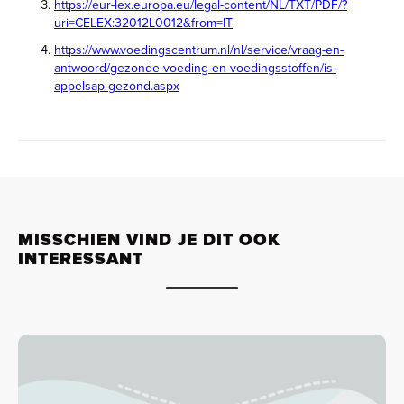
https://eur-lex.europa.eu/legal-content/NL/TXT/PDF/?
uri=CELEX:32012L0012&from=IT
https://www.voedingscentrum.nl/nl/service/vraag-en-
antwoord/gezonde-voeding-en-voedingsstoffen/is-
appelsap-gezond.aspx
MISSCHIEN VIND JE DIT OOK
INTERESSANT