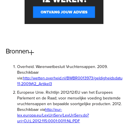
Bronnen
Overheid. Warenwetbesluit Vruchtensappen. 2009.
Beschikbaar
via:
http://wetten.overheid.nl/BWBR0013973/geldigheidsdatum
11-2009#i2_Artikel3
Europese Unie. Richtlijn 2012/12/EU van het Europees
Parlement en de Raad; voor menselijke voeding bestemde
vruchtensappen en bepaalde soortgelijke producten. 2012.
Beschikbaar via
http://eur-
lex.europa.eu/LexUriServ/LexUriServ.do?
uri=OJ:L:2012:115:0001:0011:NL:PDF