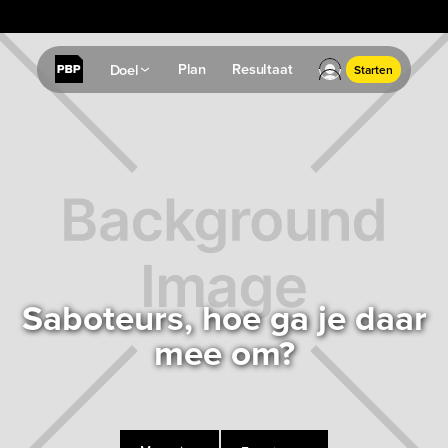
✔
Resultaatgarantie: Geen resultaat? Geld terug.
Plan
Resultaat
Doel
Starten
Saboteurs, hoe ga je daar
mee om?