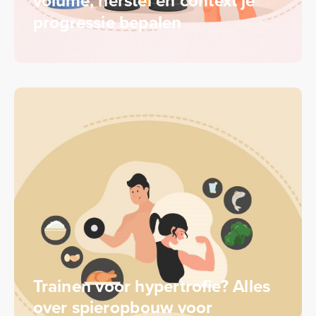
volume, herstel en context je
progressie bepalen
Trainen voor hypertrofie? Alles
over spieropbouw voor