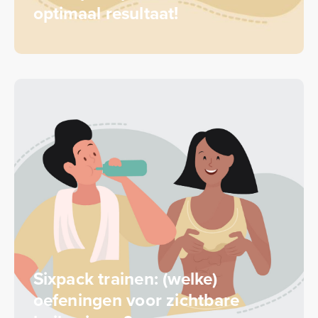
optimaal resultaat!
Sixpack trainen: (welke)
oefeningen voor zichtbare