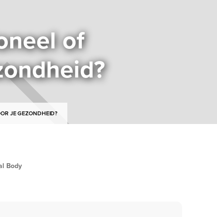
oneel of
ezondheid?
OOR JE GEZONDHEID?
al Body