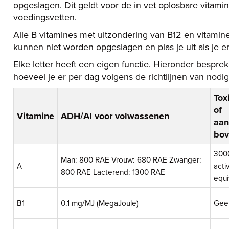
opgeslagen. Dit geldt voor de in vet oplosbare vitamin
voedingsvetten.
Alle B vitamines met uitzondering van B12 en vitamine
kunnen niet worden opgeslagen en plas je uit als je er
Elke letter heeft een eigen functie. Hieronder bespre
hoeveel je er per dag volgens de richtlijnen van nodig he
Tox
of
Vitamine
ADH/AI voor volwassenen
aan
bov
3000
Man: 800 RAE Vrouw: 680 RAE Zwanger:
A
activ
800 RAE Lacterend: 1300 RAE
equi
B1
0.1 mg/MJ (MegaJoule)
Gee