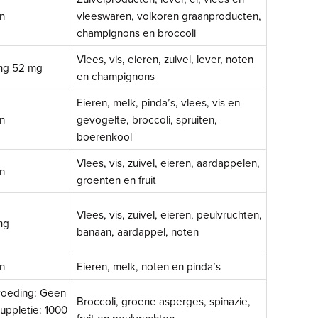
n
vleeswaren, volkoren graanproducten,
champignons en broccoli
Vlees, vis, eieren, zuivel, lever, noten
mg 52 mg
en champignons
Eieren, melk, pinda’s, vlees, vis en
n
gevogelte, broccoli, spruiten,
boerenkool
Vlees, vis, zuivel, eieren, aardappelen,
n
groenten en fruit
Vlees, vis, zuivel, eieren, peulvruchten,
mg
banaan, aardappel, noten
n
Eieren, melk, noten en pinda’s
voeding: Geen
Broccoli, groene asperges, spinazie,
suppletie: 1000