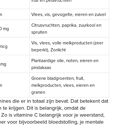
fruit en peulvruchten
n
Vlees, vis, gevogelte, eieren en zuivel
Citrusvruchten, paprika, zuurkool en
0 mg
spruiten
Vis, vlees, volle melkproducten (zeer
 mcg
beperkt), Zonlicht
Plantaardige olie, noten, eieren en
 mg
pindakaas
Groene bladgroenten, fruit,
n
melkproducten, vlees, eieren en
granen
nes die er in totaal zijn bevat. Dat betekent dat
te krijgen. Dit is belangrijk, omdat de
 Zo is vitamine C belangrijk voor je weerstand,
er voor bijvoorbeeld bloedstolling, je mentale