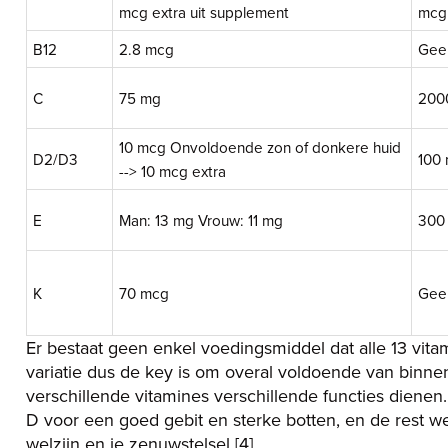
mcg extra uit supplement
mcg
B12
2.8 mcg
Gee
C
75 mg
200
10 mcg Onvoldoende zon of donkere huid
D2/D3
100
--> 10 mcg extra
E
Man: 13 mg Vrouw: 11 mg
300
K
70 mcg
Gee
Er bestaat geen enkel voedingsmiddel dat alle 13 vitami
variatie dus de key is om overal voldoende van binnen 
verschillende vitamines verschillende functies dienen.
D voor een goed gebit en sterke botten, en de rest we
welzijn en je zenuwstelsel [4].