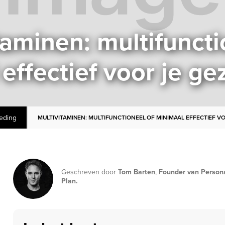
taminen: multifuncti
effectief voor je g
eding
MULTIVITAMINEN: MULTIFUNCTIONEEL OF MINIMAAL EFFECTIEF V
Geschreven door
Tom Barten
,
Founder van Person
Plan.