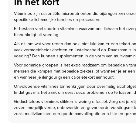
In het kort
Vitamines zijn essentiële micronutriënten die bijdragen aan on
specifieke lichamelijke functies en processen.
Er bestaan veel soorten vitamines waarvan ons lichaam het overg
binnenkrijgt uit voeding.
Als dit, om wat voor reden dan ook, niet lukt kan er een tekort on
vaak vermoeidheidsklachten en lusteloosheid op. Raadzaam is in 
voeding? Dan kunnen supplementen in de vorm van multivitamine
Voor sommige groepen is het extra raadzaam om bepaalde vitami
mensen die kampen met bepaalde ziektes, of wanneer je er een sp
en wanneer je (langdurig) een calorietekort aanhoudt.
Onvoldoende vitamines binnenkrijgen door overmatig alcoholgebr
In dat geval is het zaak om eerst deze problemen op te lossen, 
Gedachteloos vitamines slikken is weinig effectief. Zorg dat je 
zoveel mogelijk verse, onbewerkte en gevarieerde voedingsmiddel
zoals multivitaminen een goede aanvulling die een fitte en gez