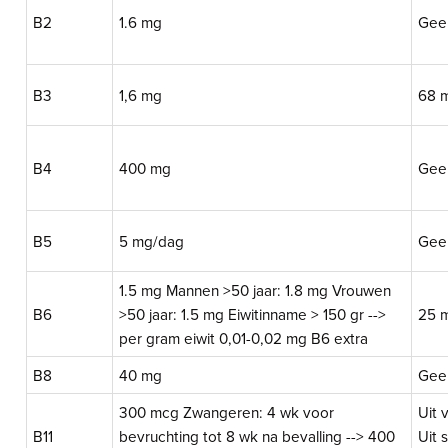
B2
1.6 mg
Gee
B3
1,6 mg
68 
B4
400 mg
Gee
B5
5 mg/dag
Gee
1.5 mg Mannen >50 jaar: 1.8 mg Vrouwen
B6
>50 jaar: 1.5 mg Eiwitinname > 150 gr -->
25 
per gram eiwit 0,01-0,02 mg B6 extra
B8
40 mg
Gee
300 mcg Zwangeren: 4 wk voor
Uit 
B11
bevruchting tot 8 wk na bevalling --> 400
Uit 