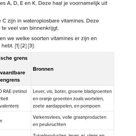
es A, D, E en K. Deze haal je voornamelijk uit
 C zijn in wateroplosbare vitamines. Deze
 te veel van binnenkrijgt.
ken we welke soorten vitamines er zijn en
bt. [1] [2] [3]:
ische grens
Bronnen
vaardbare
engrens
 RAE (retinol
Lever, vis, boter, groene bladgroenten
iteit
en oranje groenten zoals wortelen,
valenten)
zoete aardappelen, en pompoen
Varkensvlees, volle graanproducten
n
en peulvruchten
Zuivelproducten, lever, ei, vlees en