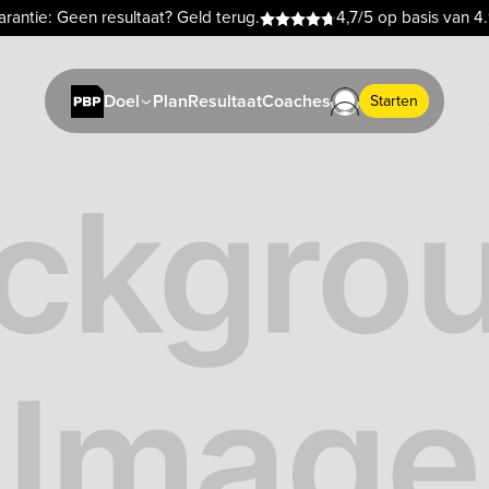
rantie: Geen resultaat? Geld terug.
4,7/5 op basis van 4
Plan
Resultaat
Coaches
Doel
Starten