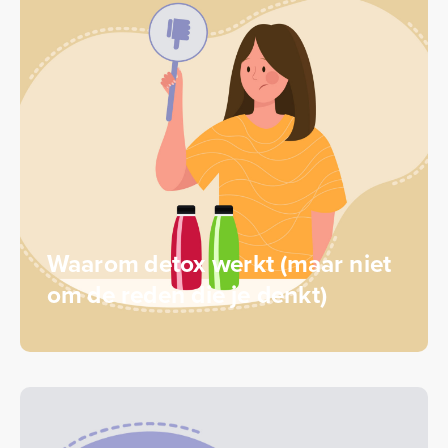
Waarom detox werkt (maar niet
om de reden die je denkt)