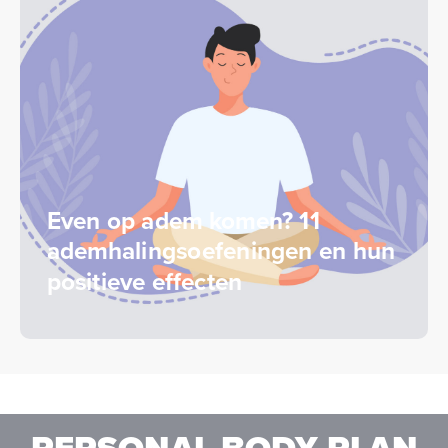
Even op adem komen? 11
ademhalingsoefeningen en hun
positieve effecten