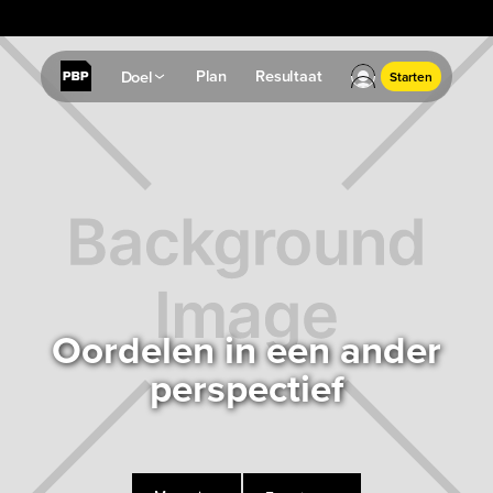
✔
Resultaatgarantie: Geen resultaat? Geld terug.
Plan
Resultaat
Doel
Starten
Oordelen in een ander
perspectief