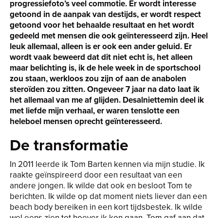
progressiefoto’s veel commotie. Er wordt interesse
getoond in de aanpak van destijds, er wordt respect
getoond voor het behaalde resultaat en het wordt
gedeeld met mensen die ook geïnteresseerd zijn. Heel
leuk allemaal, alleen is er ook een ander geluid. Er
wordt vaak beweerd dat dit niet echt is, het alleen
maar belichting is, ik de hele week in de sportschool
zou staan, werkloos zou zijn of aan de anabolen
steroïden zou zitten. Ongeveer 7 jaar na dato laat ik
het allemaal van me af glijden. Desalniettemin deel ik
met liefde mijn verhaal, er waren tenslotte een
heleboel mensen oprecht geïnteresseerd.
De transformatie
In 2011 leerde ik Tom Barten kennen via mijn studie. Ik
raakte geïnspireerd door een resultaat van een
andere jongen. Ik wilde dat ook en besloot Tom te
berichten. Ik wilde op dat moment niets liever dan een
beach body bereiken in een kort tijdsbestek. Ik wilde
wel eens zien tot hoever ik kon gaan. Tom gaf aan dat