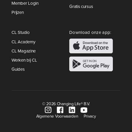
Member Login
Gratis cursus
Prijzen
CL Studio
Download onze app:
CL Academy
CL Magazine
Werken bij CL
Guides
© 2026 Changing Life® B.V.
Algemene Voorwaarden
Privacy