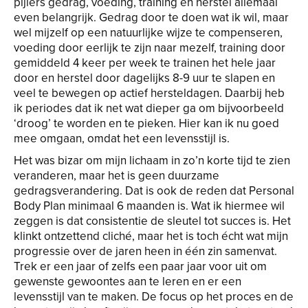
pijlers gedrag, voeding, training en herstel allemaal
even belangrijk. Gedrag door te doen wat ik wil, maar
wel mijzelf op een natuurlijke wijze te compenseren,
voeding door eerlijk te zijn naar mezelf, training door
gemiddeld 4 keer per week te trainen het hele jaar
door en herstel door dagelijks 8-9 uur te slapen en
veel te bewegen op actief hersteldagen. Daarbij heb
ik periodes dat ik net wat dieper ga om bijvoorbeeld
‘droog’ te worden en te pieken. Hier kan ik nu goed
mee omgaan, omdat het een levensstijl is.
Het was bizar om mijn lichaam in zo’n korte tijd te zien
veranderen, maar het is geen duurzame
gedragsverandering. Dat is ook de reden dat Personal
Body Plan minimaal 6 maanden is. Wat ik hiermee wil
zeggen is dat consistentie de sleutel tot succes is. Het
klinkt ontzettend cliché, maar het is toch écht wat mijn
progressie over de jaren heen in één zin samenvat.
Trek er een jaar of zelfs een paar jaar voor uit om
gewenste gewoontes aan te leren en er een
levensstijl van te maken. De focus op het proces en de