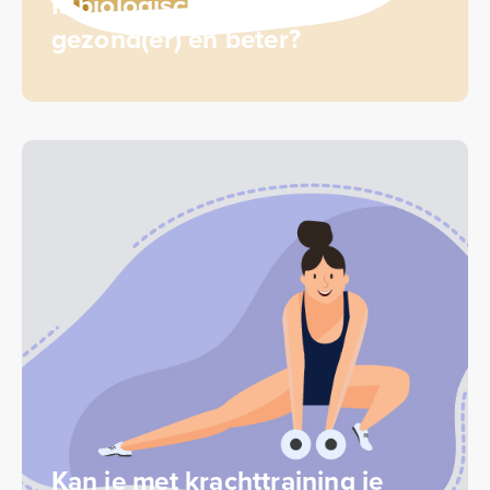
Is biologisch eten altijd
gezond(er) en beter?
Kan je met krachttraining je