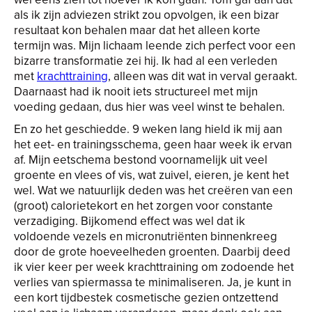
als ik zijn adviezen strikt zou opvolgen, ik een bizar
resultaat kon behalen maar dat het alleen korte
termijn was. Mijn lichaam leende zich perfect voor een
bizarre transformatie zei hij. Ik had al een verleden
met
krachttraining
, alleen was dit wat in verval geraakt.
Daarnaast had ik nooit iets structureel met mijn
voeding gedaan, dus hier was veel winst te behalen.
En zo het geschiedde. 9 weken lang hield ik mij aan
het eet- en trainingsschema, geen haar week ik ervan
af. Mijn eetschema bestond voornamelijk uit veel
groente en vlees of vis, wat zuivel, eieren, je kent het
wel. Wat we natuurlijk deden was het creëren van een
(groot) calorietekort en het zorgen voor constante
verzadiging. Bijkomend effect was wel dat ik
voldoende vezels en micronutriënten binnenkreeg
door de grote hoeveelheden groenten. Daarbij deed
ik vier keer per week krachttraining om zodoende het
verlies van spiermassa te minimaliseren. Ja, je kunt in
een kort tijdbestek cosmetische gezien ontzettend