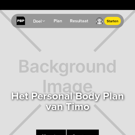
✔
Resultaatgarantie: Geen resultaat? Geld terug.
Plan
Resultaat
Doel
Starten
Het Personal Body Plan
van Timo