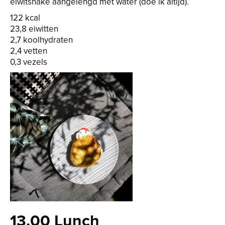
eiwitshake aangelengd met water (doe ik altijd).
122 kcal
23,8 eiwitten
2,7 koolhydraten
2,4 vetten
0,3 vezels
13.00 Lunch