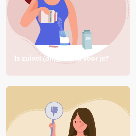
Is zuivel (on)gezond voor je?