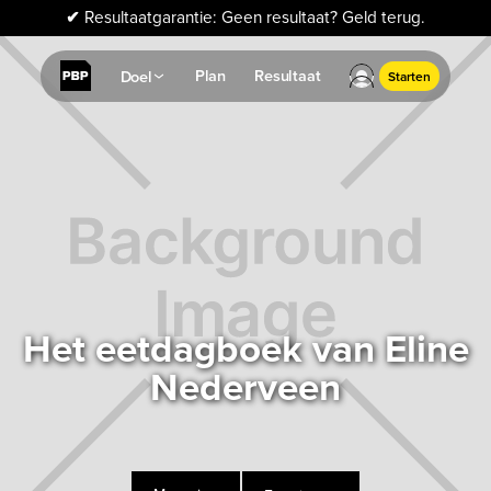
✔
Resultaatgarantie: Geen resultaat? Geld terug.
Plan
Resultaat
Doel
Starten
Het eetdagboek van Eline
Nederveen