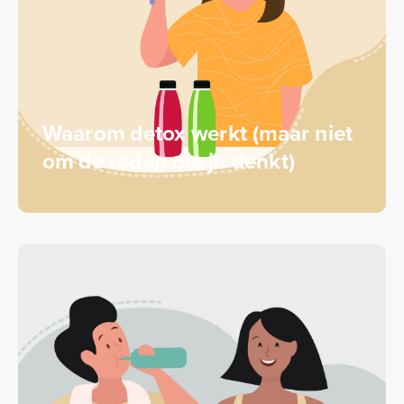
Waarom detox werkt (maar niet
om de reden die je denkt)