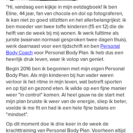
"Hi, vandaag een kijkje in mijn eetdagboek! Ik ben
Eline, 44 jaar, fan van chocola en dol op fotograferen,
ik kan niet zo goed stilzitten en het allerbelangrijkst: ik
ben moeder van twee toffe kinderen (15 en 12) die de
helft van de week bij mij wonen. Ik werk fulltime als
juriste (waarvan normaal gesproken twee dagen thuis),
werk daarnaast voor een tijdschrift en ben
Personal
Body Coach
voor Personal Body Plan. Ik heb dus een
heerlijk druk leven, waar ik volop van geniet.
Begin 2016 ben ik begonnen met mijn eigen Personal
Body Plan. Als mijn kinderen bij hun vader waren
verloor ik het ritme in mijn leven, wat betreft sporten
en op tijd en gezond eten. Ik wilde op een fijne manier
weer "in control" komen. Al heel gauw na de start met
mijn plan bruiste ik weer van de energie, sliep ik beter,
voelde ik me fit en had ik een hele fijne balans en
"mindset".
Op dit moment doe ik drie keer in de week de
krachttraining van Personal Body Plan. Voorheen altijd