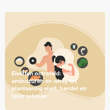
Eiwitten ontrafeld: van
aminozuren en whey tot
plantaardig eiwit, herstel en
spieropbouw