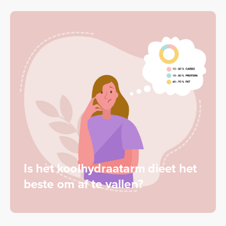
Is het koolhydraatarm dieet het
beste om af te vallen?