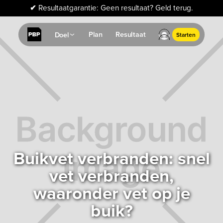
✔
Resultaatgarantie: Geen resultaat? Geld terug.
Plan
Resultaat
Doel
Starten
Buikvet verbranden: snel
vet verbranden,
waaronder vet op je
buik?