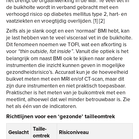
het brengt de orgaanwerking in de war. Te veel vet in
de buikholte wordt in verband gebracht met een
verhoogd risico op diabetes mellitus type 2, hart- en
vaatziekten en vroegtijdig overlijden. [1] [2]
Zelfs als je slank oogt en een ‘normaal’ BMI hebt, kan
je last hebben van te veel visceraal vet in de buikholte.
Dit fenomeen noemen we TOFI, wat een afkorting is
voor
. Vanuit die optiek is het
“thin outside, fat inside”
belangrijk om naast BMI ook te kijken naar andere
instrumenten die inzicht kunnen geven in mogelijke
gezondheidsrisico’s. Accuraat kun je de hoeveelheid
buikvet meten met een MRI en/of CT-scan, maar dit
zijn dure instrumenten en niet praktisch toepasbaar.
Praktischer is het meten van je buikomtrek met een
meetlint, alhoewel dat wel minder betrouwbaar is. Zie
het als één van de indicatoren.
Richtlijnen voor een ‘gezonde’ tailleomtrek
Taille-
Geslacht
Risiconiveau
omtrek