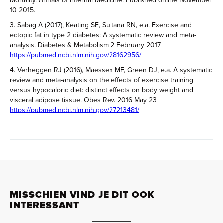
Mortality. Annals of Internal Medicine. Published online November
10 2015.
3. Sabag A (2017), Keating SE, Sultana RN, e.a. Exercise and
ectopic fat in type 2 diabetes: A systematic review and meta-
analysis. Diabetes & Metabolism 2 February 2017
https://pubmed.ncbi.nlm.nih.gov/28162956/
4. Verheggen RJ (2016), Maessen MF, Green DJ, e.a. A systematic
review and meta-analysis on the effects of exercise training
versus hypocaloric diet: distinct effects on body weight and
visceral adipose tissue. Obes Rev. 2016 May 23
https://pubmed.ncbi.nlm.nih.gov/27213481/
MISSCHIEN VIND JE DIT OOK
INTERESSANT