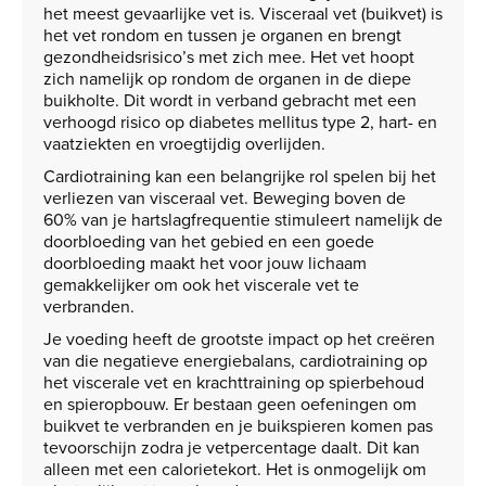
het meest gevaarlijke vet is. Visceraal vet (buikvet) is
het vet rondom en tussen je organen en brengt
gezondheidsrisico’s met zich mee. Het vet hoopt
zich namelijk op rondom de organen in de diepe
buikholte. Dit wordt in verband gebracht met een
verhoogd risico op diabetes mellitus type 2, hart- en
vaatziekten en vroegtijdig overlijden.
Cardiotraining kan een belangrijke rol spelen bij het
verliezen van visceraal vet. Beweging boven de
60% van je hartslagfrequentie stimuleert namelijk de
doorbloeding van het gebied en een goede
doorbloeding maakt het voor jouw lichaam
gemakkelijker om ook het viscerale vet te
verbranden.
Je voeding heeft de grootste impact op het creëren
van die negatieve energiebalans, cardiotraining op
het viscerale vet en krachttraining op spierbehoud
en spieropbouw. Er bestaan geen oefeningen om
buikvet te verbranden en je buikspieren komen pas
tevoorschijn zodra je vetpercentage daalt. Dit kan
alleen met een calorietekort. Het is onmogelijk om