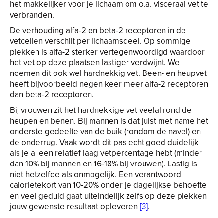
het makkelijker voor je lichaam om o.a. visceraal vet te
verbranden.
De verhouding alfa-2 en beta-2 receptoren in de
vetcellen verschilt per lichaamsdeel. Op sommige
plekken is alfa-2 sterker vertegenwoordigd waardoor
het vet op deze plaatsen lastiger verdwijnt. We
noemen dit ook wel hardnekkig vet. Been- en heupvet
heeft bijvoorbeeld negen keer meer alfa-2 receptoren
dan beta-2 receptoren.
Bij vrouwen zit het hardnekkige vet veelal rond de
heupen en benen. Bij mannen is dat juist met name het
onderste gedeelte van de buik (rondom de navel) en
de onderrug. Vaak wordt dit pas echt goed duidelijk
als je al een relatief laag vetpercentage hebt (minder
dan 10% bij mannen en 16-18% bij vrouwen). Lastig is
niet hetzelfde als onmogelijk. Een verantwoord
calorietekort van 10-20% onder je dagelijkse behoefte
en veel geduld gaat uiteindelijk zelfs op deze plekken
jouw gewenste resultaat opleveren
[3]
.