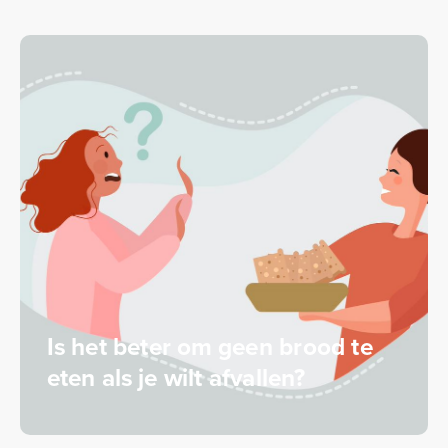
Is het beter om geen brood te
eten als je wilt afvallen?