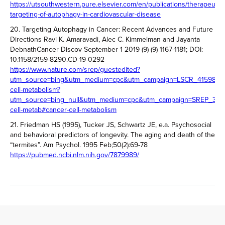
https://utsouthwestern.pure.elsevier.com/en/publications/therapeutic-
targeting-of-autophagy-in-cardiovascular-disease
20. Targeting Autophagy in Cancer: Recent Advances and Future
Directions Ravi K. Amaravadi, Alec C. Kimmelman and Jayanta
DebnathCancer Discov September 1 2019 (9) (9) 1167-1181; DOI:
10.1158/2159-8290.CD-19-0292
https://www.nature.com/srep/guestedited?
utm_source=bing&utm_medium=cpc&utm_campaign=LSCR_41598_
cell-metabolism?
utm_source=bing_null&utm_medium=cpc&utm_campaign=SREP_3_S
cell-metab#cancer-cell-metabolism
21. Friedman HS (1995), Tucker JS, Schwartz JE, e.a. Psychosocial
and behavioral predictors of longevity. The aging and death of the
“termites”. Am Psychol. 1995 Feb;50(2):69-78
https://pubmed.ncbi.nlm.nih.gov/7879989/