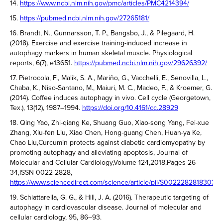
14.
https://www.ncbi.nlm.nih.gov/pmc/articles/PMC4214394/
15.
https://pubmed.ncbi.nlm.nih.gov/27265181/
16. Brandt, N., Gunnarsson, T. P., Bangsbo, J., & Pilegaard, H.
(2018). Exercise and exercise training-induced increase in
autophagy markers in human skeletal muscle. Physiological
reports, 6(7), e13651.
https://pubmed.ncbi.nlm.nih.gov/29626392/
17. Pietrocola, F., Malik, S. A., Mariño, G., Vacchelli, E., Senovilla, L.,
Chaba, K., Niso-Santano, M., Maiuri, M. C., Madeo, F., & Kroemer, G.
(2014). Coffee induces autophagy in vivo. Cell cycle (Georgetown,
Tex.), 13(12), 1987–1994.
https://doi.org/10.4161/cc.28929
18. Qing Yao, Zhi-qiang Ke, Shuang Guo, Xiao-song Yang, Fei-xue
Zhang, Xiu-fen Liu, Xiao Chen, Hong-guang Chen, Huan-ya Ke,
Chao Liu,Curcumin protects against diabetic cardiomyopathy by
promoting autophagy and alleviating apoptosis, Journal of
Molecular and Cellular Cardiology,Volume 124,2018,Pages 26-
34,ISSN 0022-2828,
https://www.sciencedirect.com/science/article/pii/S00222828183035
19. Schiattarella, G. G., & Hill, J. A. (2016). Therapeutic targeting of
autophagy in cardiovascular disease. Journal of molecular and
cellular cardiology, 95, 86–93.