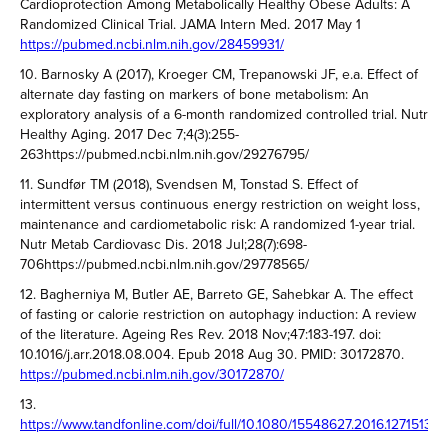
Cardioprotection Among Metabolically Healthy Obese Adults: A
Randomized Clinical Trial. JAMA Intern Med. 2017 May 1
https://pubmed.ncbi.nlm.nih.gov/28459931/
10. Barnosky A (2017), Kroeger CM, Trepanowski JF, e.a. Effect of
alternate day fasting on markers of bone metabolism: An
exploratory analysis of a 6-month randomized controlled trial. Nutr
Healthy Aging. 2017 Dec 7;4(3):255-
263https://pubmed.ncbi.nlm.nih.gov/29276795/
11. Sundfør TM (2018), Svendsen M, Tonstad S. Effect of
intermittent versus continuous energy restriction on weight loss,
maintenance and cardiometabolic risk: A randomized 1-year trial.
Nutr Metab Cardiovasc Dis. 2018 Jul;28(7):698-
706https://pubmed.ncbi.nlm.nih.gov/29778565/
12. Bagherniya M, Butler AE, Barreto GE, Sahebkar A. The effect
of fasting or calorie restriction on autophagy induction: A review
of the literature. Ageing Res Rev. 2018 Nov;47:183-197. doi:
10.1016/j.arr.2018.08.004. Epub 2018 Aug 30. PMID: 30172870.
https://pubmed.ncbi.nlm.nih.gov/30172870/
13.
https://www.tandfonline.com/doi/full/10.1080/15548627.2016.1271513