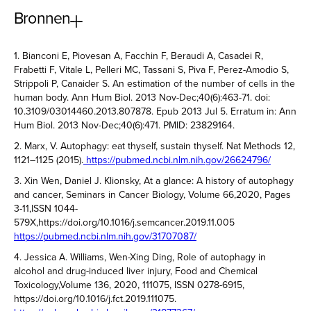
Bronnen
1. Bianconi E, Piovesan A, Facchin F, Beraudi A, Casadei R,
Frabetti F, Vitale L, Pelleri MC, Tassani S, Piva F, Perez-Amodio S,
Strippoli P, Canaider S. An estimation of the number of cells in the
human body. Ann Hum Biol. 2013 Nov-Dec;40(6):463-71. doi:
10.3109/03014460.2013.807878. Epub 2013 Jul 5. Erratum in: Ann
Hum Biol. 2013 Nov-Dec;40(6):471. PMID: 23829164.
2. Marx, V. Autophagy: eat thyself, sustain thyself. Nat Methods 12,
1121–1125 (2015).
https://pubmed.ncbi.nlm.nih.gov/26624796/
3. Xin Wen, Daniel J. Klionsky, At a glance: A history of autophagy
and cancer, Seminars in Cancer Biology, Volume 66,2020, Pages
3-11,ISSN 1044-
579X,https://doi.org/10.1016/j.semcancer.2019.11.005
https://pubmed.ncbi.nlm.nih.gov/31707087/
4. Jessica A. Williams, Wen-Xing Ding, Role of autophagy in
alcohol and drug-induced liver injury, Food and Chemical
Toxicology,Volume 136, 2020, 111075, ISSN 0278-6915,
https://doi.org/10.1016/j.fct.2019.111075.