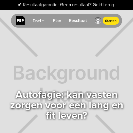
✔
Resultaatgarantie: Geen resultaat? Geld terug.
Plan
Resultaat
Doel
Starten
Autofagie: kan vasten
zorgen voor een lang en
fit leven?