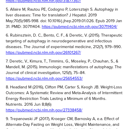
https://pubmed.ncbi.nlm.nih.gov/31877367/
5. Allaire M, Rautou PE, Codogno P, Lotersztajn S. Autophagy in
liver diseases: Time for translation? J Hepatol. 2019
May;70(5):985-998. doi: 10.1016/j.jhep.2019.01.026. Epub 2019 Jan
31. PMID: 30711404.
https://pubmed.ncbi.nlm.nih.gov/30711404/
6. Rubinsztein, D. C., Bento, C. F., & Deretic, V. (2015). Therapeutic
targeting of autophagy in neurodegenerative and infectious
diseases. The Journal of experimental medicine, 212(7), 979–990.
https://pubmed.ncbi.nlm.nih.gov/26101267/
7. Deretic, V., Kimura, T., Timmins, G., Moseley, P., Chauhan, S., &
Mandell, M. (2015). Immunologic manifestations of autophagy. The
Journal of clinical investigation, 125(1), 75–84.
https://pubmed.ncbi.nlm.nih.gov/25654553/
8. Headland M (2016), Clifton PM, Carter S, Keogh JB. Weight-Loss
Outcomes: A Systematic Review and Meta-Analysis of Intermittent
Energy Restriction Trials Lasting a Minimum of 6 Months.
Nutrients. 2016 Jun 8;8(6)
https://pubmed.ncbi.nlm.nih.gov/27338458/
9. Trepanowski JF (2017), Kroeger CM, Barnosky A, e.a. Effect of
Alternate-Day Fasting on Weight Loss, Weight Maintenance, and