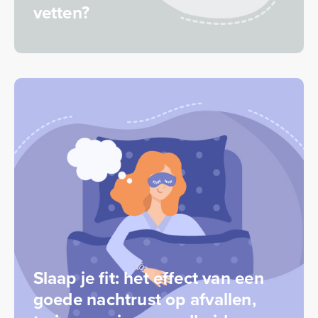
vetten?
Slaap je fit: het effect van een
goede nachtrust op afvallen,