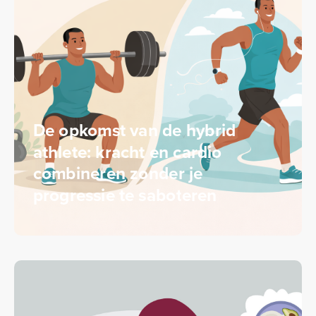
De opkomst van de hybrid
athlete: kracht en cardio
combineren zonder je
progressie te saboteren