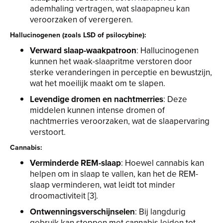
ademhaling vertragen, wat slaapapneu kan
veroorzaken of verergeren.
Hallucinogenen (zoals LSD of psilocybine):
Verward slaap-waakpatroon
: Hallucinogenen
kunnen het waak-slaapritme verstoren door
sterke veranderingen in perceptie en bewustzijn,
wat het moeilijk maakt om te slapen.
Levendige dromen en nachtmerries
: Deze
middelen kunnen intense dromen of
nachtmerries veroorzaken, wat de slaapervaring
verstoort.
Cannabis:
Verminderde REM-slaap
: Hoewel cannabis kan
helpen om in slaap te vallen, kan het de REM-
slaap verminderen, wat leidt tot minder
droomactiviteit [3].
Ontwenningsverschijnselen
: Bij langdurig
gebruik kan stoppen met cannabis leiden tot