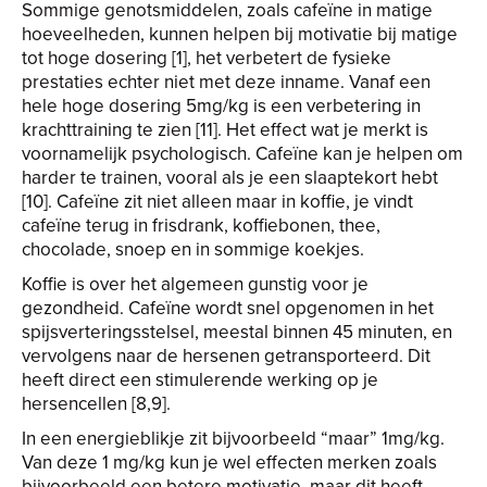
Sommige genotsmiddelen, zoals cafeïne in matige
hoeveelheden, kunnen helpen bij motivatie bij matige
tot hoge dosering [1], het verbetert de fysieke
prestaties echter niet met deze inname. Vanaf een
hele hoge dosering 5mg/kg is een verbetering in
krachttraining te zien [11]. Het effect wat je merkt is
voornamelijk psychologisch. Cafeïne kan je helpen om
harder te trainen, vooral als je een slaaptekort hebt
[10]. Cafeïne zit niet alleen maar in koffie, je vindt
cafeïne terug in frisdrank, koffiebonen, thee,
chocolade, snoep en in sommige koekjes.
Koffie is over het algemeen gunstig voor je
gezondheid. Cafeïne wordt snel opgenomen in het
spijsverteringsstelsel, meestal binnen 45 minuten, en
vervolgens naar de hersenen getransporteerd. Dit
heeft direct een stimulerende werking op je
hersencellen [8,9].
In een energieblikje zit bijvoorbeeld “maar” 1mg/kg.
Van deze 1 mg/kg kun je wel effecten merken zoals
bijvoorbeeld een betere motivatie, maar dit heeft