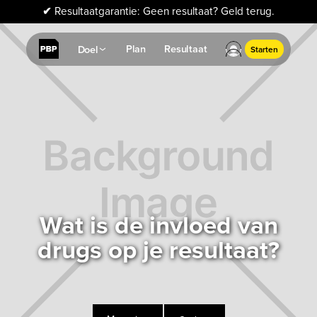
✔
Resultaatgarantie: Geen resultaat? Geld terug.
Plan
Resultaat
Doel
Starten
Wat is de invloed van
drugs op je resultaat?