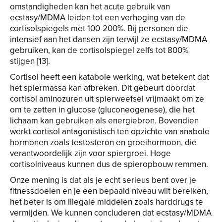
omstandigheden kan het acute gebruik van
ecstasy/MDMA leiden tot een verhoging van de
cortisolspiegels met 100-200%. Bij personen die
intensief aan het dansen zijn terwijl ze ecstasy/MDMA
gebruiken, kan de cortisolspiegel zelfs tot 800%
stijgen [13].
Cortisol heeft een katabole werking, wat betekent dat
het spiermassa kan afbreken. Dit gebeurt doordat
cortisol aminozuren uit spierweefsel vrijmaakt om ze
om te zetten in glucose (gluconeogenese), die het
lichaam kan gebruiken als energiebron. Bovendien
werkt cortisol antagonistisch ten opzichte van anabole
hormonen zoals testosteron en groeihormoon, die
verantwoordelijk zijn voor spiergroei. Hoge
cortisolniveaus kunnen dus de spieropbouw remmen.
Onze mening is dat als je echt serieus bent over je
fitnessdoelen en je een bepaald niveau wilt bereiken,
het beter is om illegale middelen zoals harddrugs te
vermijden. We kunnen concluderen dat ecstasy/MDMA