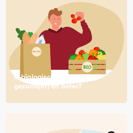
Is biologisch eten altijd
gezond(er) en beter?