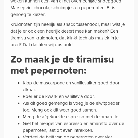
weken kunnen eten van al het overheerlijke snoepgoed.
Marsepein, chocola, schuimpjes en pepernoten. Er is
genoeg te kiezen.
Kruidnoten zijn heerlijk als snack tussendoor, maar wist je
dat je er ook een heerlijk desert mee kan maken? Een
tiramisu van kruidnoten, dat klinkt toch als muziek in je
oren? Dat dachten wij dus ook!
Zo maak je de tiramisu
met pepernoten:
Klop de mascarpone en vanillesuiker goed door
elkaar.
Roer er de kwark en vanillevla door.
Als dit goed gemengd is voeg je de eiwitpoeder
toe. Meng ook dit weer goed samen.
Meng de afgekoelde espresso met de amaretto.
Giet het mengel van espresso en amaretto over de
pepernoten, laat dit even intrekken.
Verdeel de helft van de pepernoten over vier