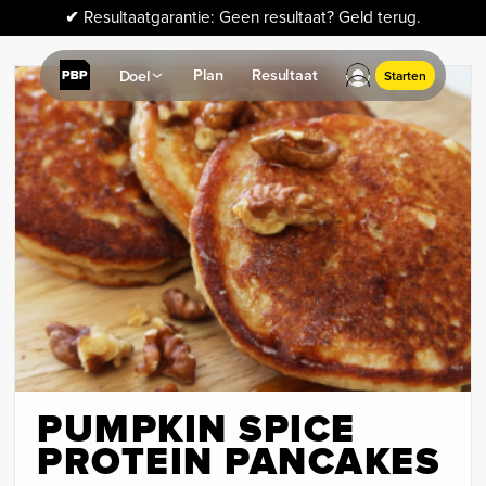
✔
Resultaatgarantie: Geen resultaat? Geld terug.
Plan
Resultaat
Doel
Starten
PUMPKIN SPICE
PROTEIN PANCAKES