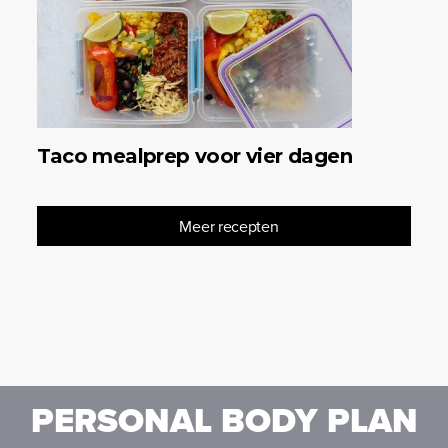
Taco mealprep voor vier dagen
Meer recepten
PERSONAL BODY PLAN