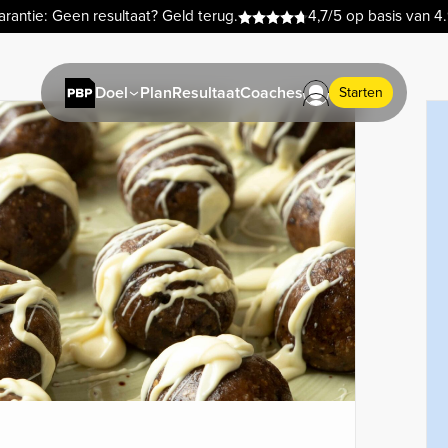
rantie: Geen resultaat? Geld terug.
4,7/5 op basis van 4
Plan
Resultaat
Coaches
Doel
Starten