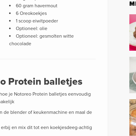
M
60 gram havermout
6 Oreokoekjes
1 scoop eiwitpoeder
Optioneel: olie
Optioneel: gesmolten witte
chocolade
o Protein balletjes
 hoe je Notoreo Protein balletjes eenvoudig
akelijk
in de blender of keukenmachine en maal de
 erbij en mix dit tot een koekjesdeeg-achtig