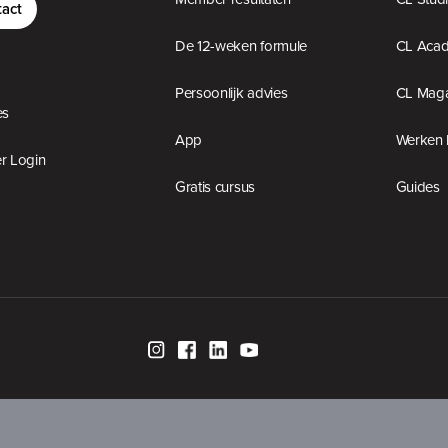
act
De 12-weken formule
CL Aca
Persoonlijk advies
CL Maga
es
App
Werken 
 Login
Gratis cursus
Guides