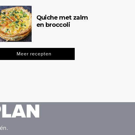
Quiche met zalm
en broccoli
Meer recepten
PLAN
én.