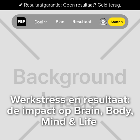
✔
Resultaatgarantie: Geen resultaat? Geld terug.
Plan
Resultaat
Doel
Starten
Werkstress en resultaat:
de impact op Brain, Body,
Mind & Life