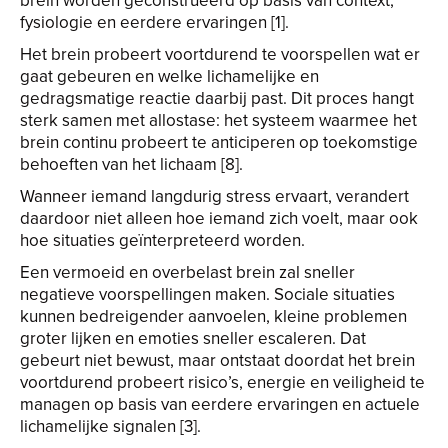
brein worden geconstrueerd op basis van context,
fysiologie en eerdere ervaringen [1].
Het brein probeert voortdurend te voorspellen wat er
gaat gebeuren en welke lichamelijke en
gedragsmatige reactie daarbij past. Dit proces hangt
sterk samen met allostase: het systeem waarmee het
brein continu probeert te anticiperen op toekomstige
behoeften van het lichaam [8].
Wanneer iemand langdurig stress ervaart, verandert
daardoor niet alleen hoe iemand zich voelt, maar ook
hoe situaties geïnterpreteerd worden.
Een vermoeid en overbelast brein zal sneller
negatieve voorspellingen maken. Sociale situaties
kunnen bedreigender aanvoelen, kleine problemen
groter lijken en emoties sneller escaleren. Dat
gebeurt niet bewust, maar ontstaat doordat het brein
voortdurend probeert risico’s, energie en veiligheid te
managen op basis van eerdere ervaringen en actuele
lichamelijke signalen [3].