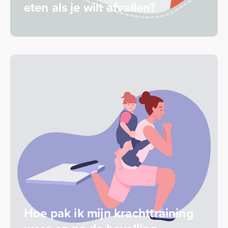
eten als je wilt afvallen?
Hoe pak ik mijn krachttraining