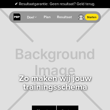
✔
Resultaatgarantie: Geen resultaat? Geld terug.
Plan
Resultaat
Doel
Starten
Zo maken wij jouw
trainingsschema