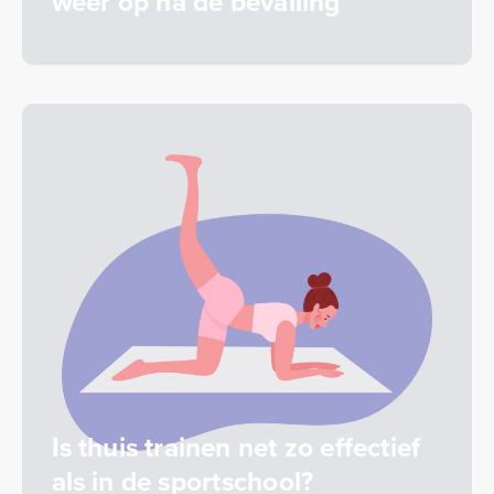
weer op na de bevalling
Is thuis trainen net zo effectief
als in de sportschool?