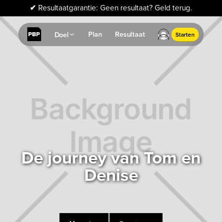
✔
Resultaatgarantie: Geen resultaat? Geld terug.
Plan
Resultaat
Doel
Starten
De journey van Tom en
Denise