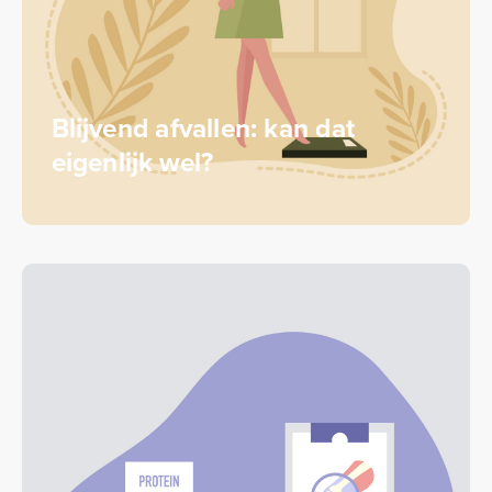
Blijvend afvallen: kan dat
eigenlijk wel?