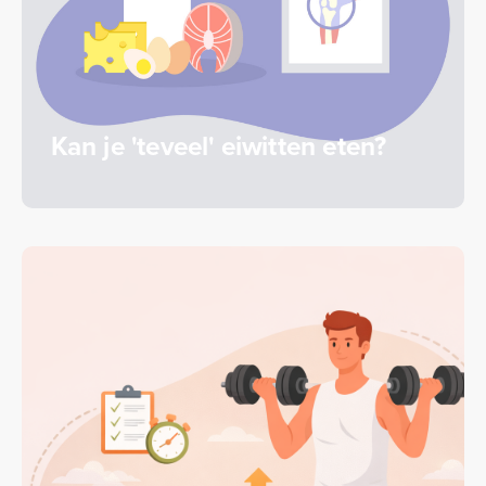
Kan je 'teveel' eiwitten eten?