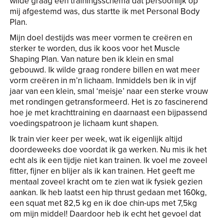
wilde graag een trainingsschema dat persoonlijk op
mij afgestemd was, dus startte ik met Personal Body
Plan.
Mijn doel destijds was meer vormen te creëren en
sterker te worden, dus ik koos voor het Muscle
Shaping Plan. Van nature ben ik klein en smal
gebouwd. Ik wilde graag rondere billen en wat meer
vorm creëren in m’n lichaam. Inmiddels ben ik in vijf
jaar van een klein, smal ‘meisje’ naar een sterke vrouw
met rondingen getransformeerd. Het is zo fascinerend
hoe je met krachttraining en daarnaast een bijpassend
voedingspatroon je lichaam kunt shapen.
Ik train vier keer per week, wat ik eigenlijk altijd
doordeweeks doe voordat ik ga werken. Nu mis ik het
echt als ik een tijdje niet kan trainen. Ik voel me zoveel
fitter, fijner en blijer als ik kan trainen. Het geeft me
mentaal zoveel kracht om te zien wat ik fysiek gezien
aankan. Ik heb laatst een hip thrust gedaan met 160kg,
een squat met 82,5 kg en ik doe chin-ups met 7,5kg
om mijn middel! Daardoor heb ik echt het gevoel dat