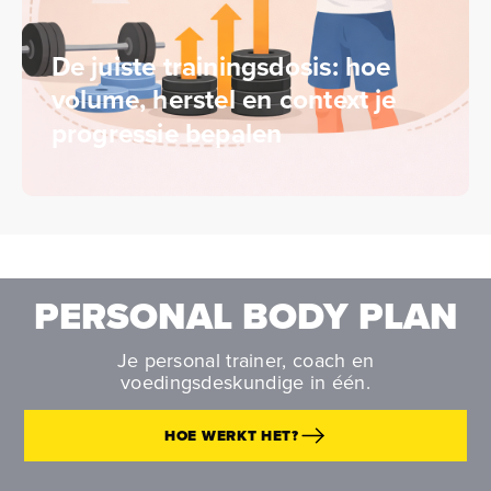
De juiste trainingsdosis: hoe
volume, herstel en context je
progressie bepalen
PERSONAL BODY PLAN
Je personal trainer, coach en
voedingsdeskundige in één.
HOE WERKT HET?