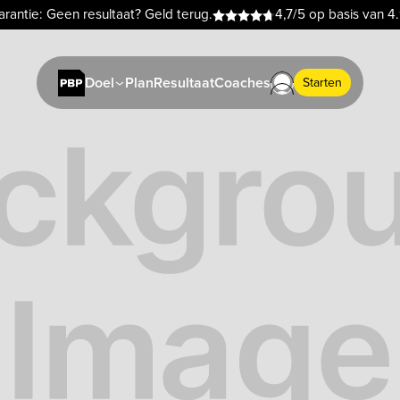
rantie: Geen resultaat? Geld terug.
4,7/5 op basis van 4
Plan
Resultaat
Coaches
Doel
Starten