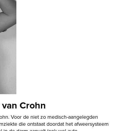
e van Crohn
Crohn. Voor de niet zo medisch-aangelegden
mziekte die ontstaat doordat het afweersysteem
 in de darm aanvalt (ook wel auto-