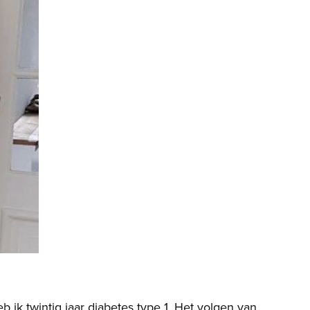
eb ik twintig jaar diabetes type 1. Het volgen van