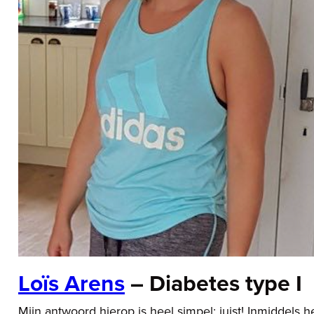
Loïs Arens
– Diabetes type I
Mijn antwoord hierop is heel simpel: juist! Inmiddels h