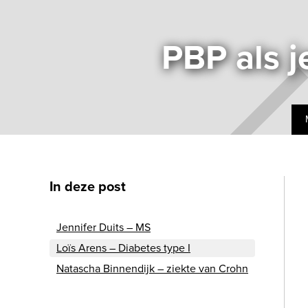
PBP als j
In deze post
‍Jennifer Duits – MS
Loïs Arens – Diabetes type I
Natascha Binnendijk – ziekte van Crohn