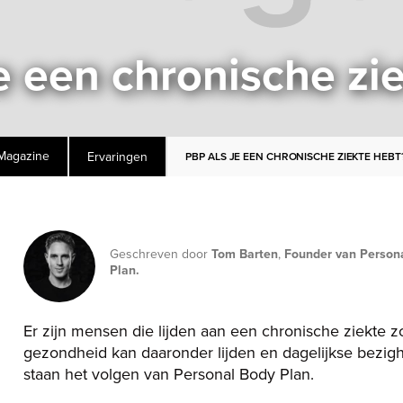
e een chronische zi
Ervaringen
Magazine
PBP ALS JE EEN CHRONISCHE ZIEKTE HEBT
Geschreven door
Tom Barten
,
Founder van Person
Plan.
Er zijn mensen die lijden aan een chronische ziekte z
gezondheid kan daaronder lijden en dagelijkse bezig
staan het volgen van Personal Body Plan.