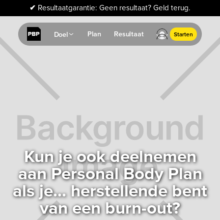
✔
Resultaatgarantie: Geen resultaat? Geld terug.
Plan
Resultaat
Doel
Starten
Kun je ook deelnemen
aan Personal Body Plan
als je... herstellende bent
van een burn-out?