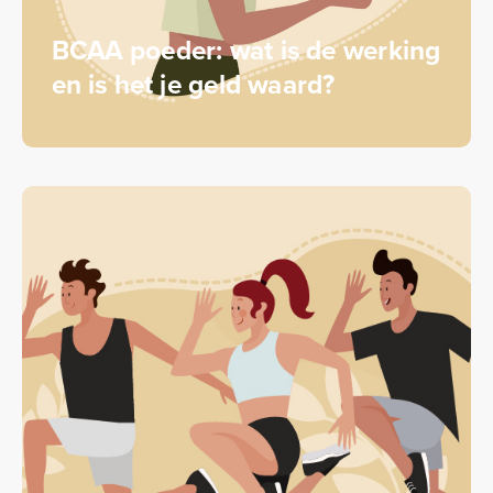
BCAA poeder: wat is de werking
en is het je geld waard?