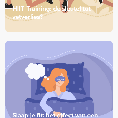
HIIT Training: de sleutel tot
vetverlies?
Slaap je fit: het effect van een