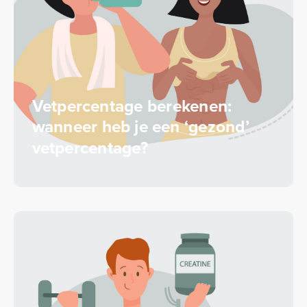
Vetpercentage berekenen:
wanneer heb je een ‘gezond’
vetpercentage?