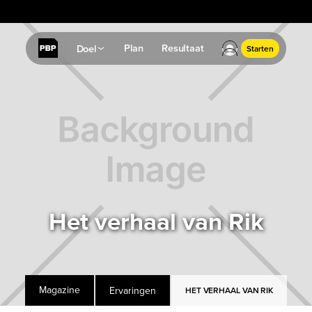
✔
Resultaatgarantie: Geen resultaat? Geld terug.
Plan
Resultaat
Doel
Starten
Het verhaal van Rik
Ervaringen
Magazine
HET VERHAAL VAN RIK