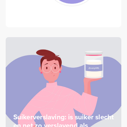
Herstel bepaalt je progressie
Suikerverslaving: is suiker slecht
en net zo verslavend als