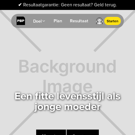
✔
Resultaatgarantie: Geen resultaat? Geld terug.
Plan
Resultaat
Doel
Starten
Een fitte levensstijl als
jonge moeder