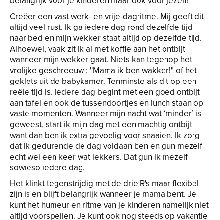
belangrijk voor je kinderen maar ook voor jezelf!
Creëer een vast werk- en vrije-dagritme. Mij geeft dit
altijd veel rust. Ik ga iedere dag rond dezelfde tijd
naar bed en mijn wekker staat altijd op dezelfde tijd.
Alhoewel, vaak zit ik al met koffie aan het ontbijt
wanneer mijn wekker gaat. Niets kan tegenop het
vrolijke geschreeuw ; ''Mama ik ben wakker!" of het
geklets uit de babykamer. Tenminste als dit op een
reële tijd is. Iedere dag begint met een goed ontbijt
aan tafel en ook de tussendoortjes en lunch staan op
vaste momenten. Wanneer mijn nacht wat ‘minder’ is
geweest, start ik mijn dag met een machtig ontbijt
want dan ben ik extra gevoelig voor snaaien. Ik zorg
dat ik gedurende de dag voldaan ben en gun mezelf
echt wel een keer wat lekkers. Dat gun ik mezelf
sowieso iedere dag.
Het klinkt tegenstrijdig met de drie R's maar flexibel
zijn is en blijft belangrijk wanneer je mama bent. Je
kunt het humeur en ritme van je kinderen namelijk niet
altijd voorspellen. Je kunt ook nog steeds op vakantie