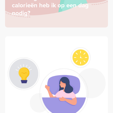
calorieën heb ik op een dag
nodig?