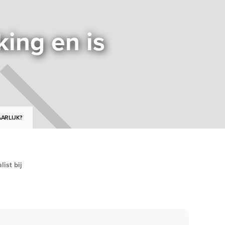
ing en is
ARLIJK?
ist bij