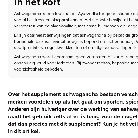
In het kort
Ashwagandha is een kruid uit de Ayurvedische geneeskunde dat d
vooral bij stress en slaapproblemen. Het sterkste bewijs ligt bij
verbeteren van de slaapkwaliteit, met name bij mensen die langd
Er zijn daarnaast aanwijzingen dat ashwagandha bij bepaalde gr
hormonale balans, maar dit bewijs is beperkt en niet eenduidig.
sportprestaties, cognitieve klachten of ernstige aandoeningen is 
Ashwagandha wordt doorgaans goed verdragen bij kortdurend ge
onschuldig kruid voor iedereen. Bij zwangerschap, bepaalde me
voorzichtigheid geboden.
Over het supplement ashwagandha bestaan verschi
merken voordelen op als het gaat om sporten, spier
Anderen zijn huiveriger over de werking van ashw
raadt het gebruik zelfs af en is bang voor de mogel
dat dan precies met dit supplement? Kun je het veil
in dit artikel.