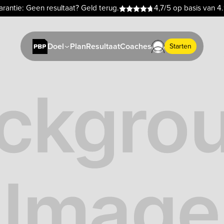
rantie: Geen resultaat? Geld terug.
4,7/5 op basis van 4
Plan
Resultaat
Coaches
Doel
Starten