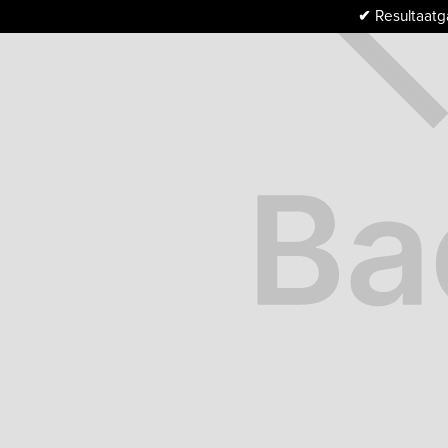
✔
Resultaatga