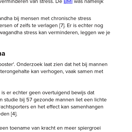
t verminderen van stress. De
BMI
was namelijk
dha bij mensen met chronische stress
en of zelfs te verlagen [7]. Er is echter nog
wagandha stress kan verminderen, leggen we je
ha
ster'. Onderzoek laat zien dat het bij mannen
osterongehalte kan verhogen, vaak samen met
is er echter geen overtuigend bewijs dat
n studie bij 57 gezonde mannen liet een lichte
krachtsporters en het effect kan samenhangen
den [4].
, een toename van kracht en meer spiergroei