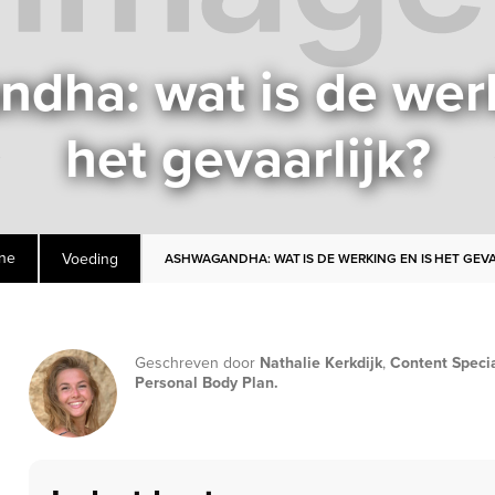
dha: wat is de werk
het gevaarlijk?
Voeding
ne
ASHWAGANDHA: WAT IS DE WERKING EN IS HET GEVA
Geschreven door
Nathalie Kerkdijk
,
Content Special
Personal Body Plan.