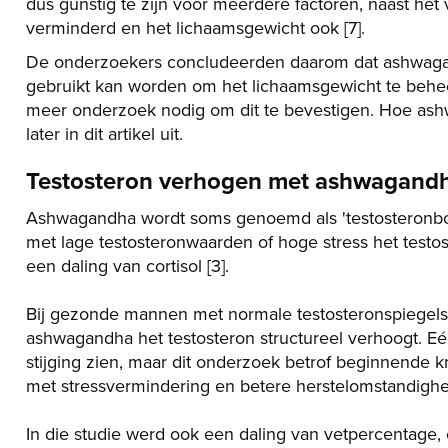
dus gunstig te zijn voor meerdere factoren, naast he
verminderd en het lichaamsgewicht ook [7].
De onderzoekers concludeerden daarom dat ashwagan
gebruikt kan worden om het lichaamsgewicht te beheers
meer onderzoek nodig om dit te bevestigen. Hoe ash
later in dit artikel uit.
Testosteron verhogen met ashwagand
Ashwagandha wordt soms genoemd als 'testosteronboo
met lage testosteronwaarden of hoge stress het test
een daling van cortisol [3].
Bij gezonde mannen met normale testosteronspiegels 
ashwagandha het testosteron structureel verhoogt. Eé
stijging zien, maar dit onderzoek betrof beginnende 
met stressvermindering en betere herstelomstandighe
In die studie werd ook een daling van vetpercentage