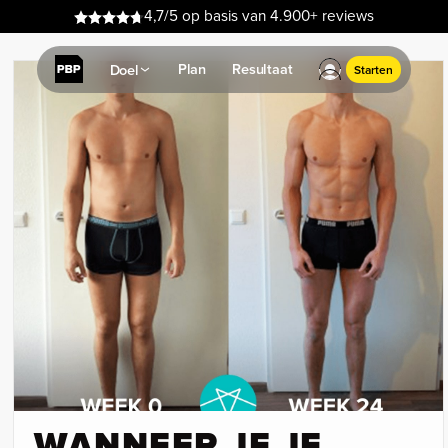
4,7/5 op basis van 4.900+ reviews
Plan
Resultaat
Doel
Starten
WANNEER JE JE