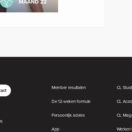
Member resultaten
CL Stud
act
De 12-weken formule
CL Aca
Persoonlijk advies
CL Maga
es
App
Werken 