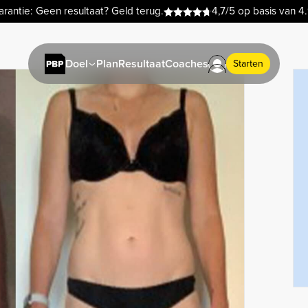
rantie: Geen resultaat? Geld terug.
4,7/5 op basis van 4
Plan
Resultaat
Coaches
Doel
Starten