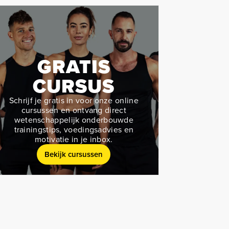
GRATIS
CURSUS
Schrijf je gratis in voor onze online
cursussen en ontvang direct
wetenschappelijk onderbouwde
trainingstips, voedingsadvies en
motivatie in je inbox.
Bekijk cursussen