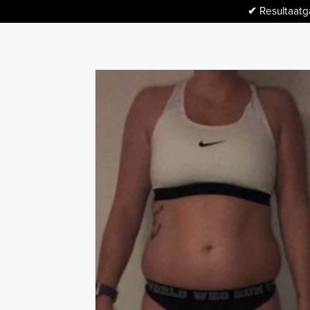
✔
Resultaatga