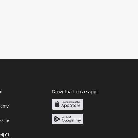
io
Download onze app:
demy
zine
bij CL