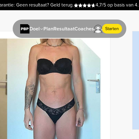
rantie: Geen resultaat? Geld terug.
4,7/5 op basis van 4
Plan
Resultaat
Coaches
Doel
Starten