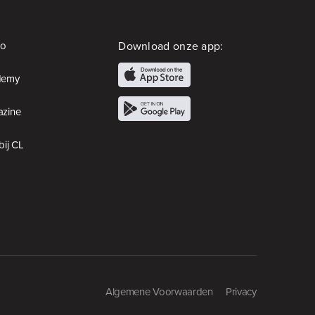
io
Download onze app:
demy
zine
bij CL
Algemene Voorwaarden
Privacy