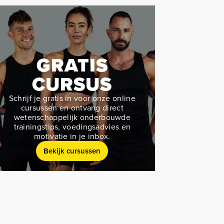
GRATIS
CURSUS
Schrijf je gratis in voor onze online
cursussen en ontvang direct
wetenschappelijk onderbouwde
trainingstips, voedingsadvies en
motivatie in je inbox.
Bekijk cursussen