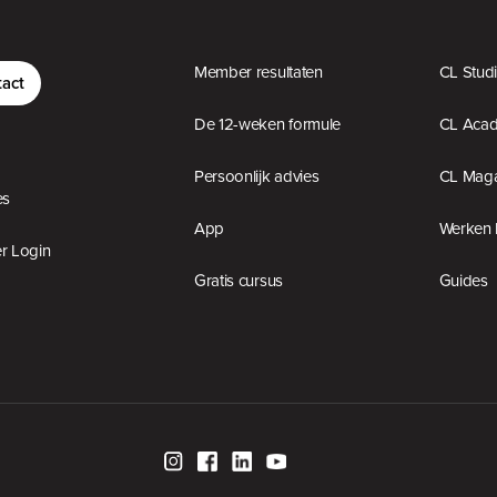
Member resultaten
CL Stud
act
De 12-weken formule
CL Aca
Persoonlijk advies
CL Maga
es
App
Werken 
 Login
Gratis cursus
Guides