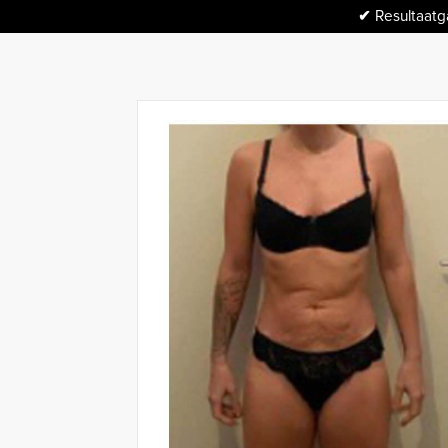
✔
Resultaatga