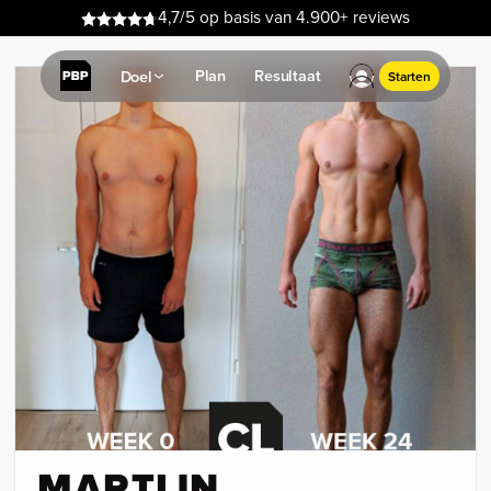
4,7/5 op basis van 4.900+ reviews
Plan
Resultaat
Doel
Starten
MARTIJN