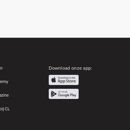
io
Download onze app:
demy
zine
bij CL