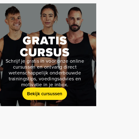
GRATIS
CURSUS
Schrijf je gratis in voor onze online
cursussen en ontvang direct
wetenschappelijk onderbouwde
trainingstips, voedingsadvies en
motivatie in je inbox.
Bekijk cursussen