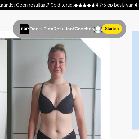
rantie: Geen resultaat? Geld terug.
4,7/5 op basis van 4
Plan
Resultaat
Coaches
Doel
Starten