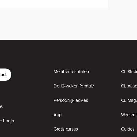
Member resultaten
CL Stud
act
De 12-weken formule
CL Aca
Persoonlijk advies
CL Maga
es
App
Werken 
 Login
Gratis cursus
Guides