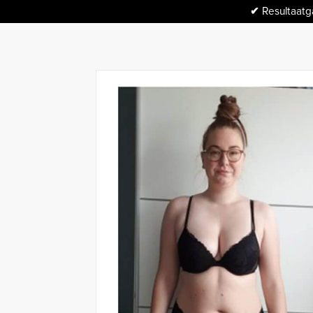
✔
Resultaatga