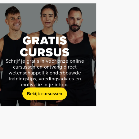
GRATIS
CURSUS
Schrijf je gratis in voor onze online
cursussen en ontvang direct
wetenschappelijk onderbouwde
trainingstips, voedingsadvies en
motivatie in je inbox.
Bekijk cursussen