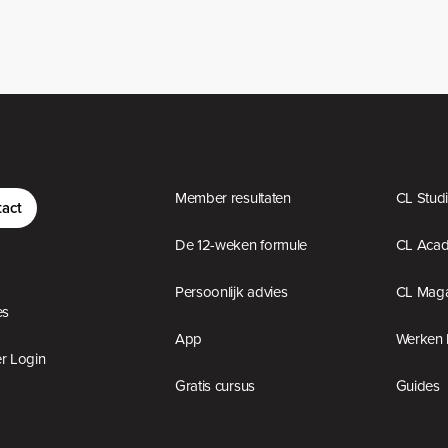
Member resultaten
CL Stud
act
De 12-weken formule
CL Aca
Persoonlijk advies
CL Maga
es
App
Werken 
 Login
Gratis cursus
Guides