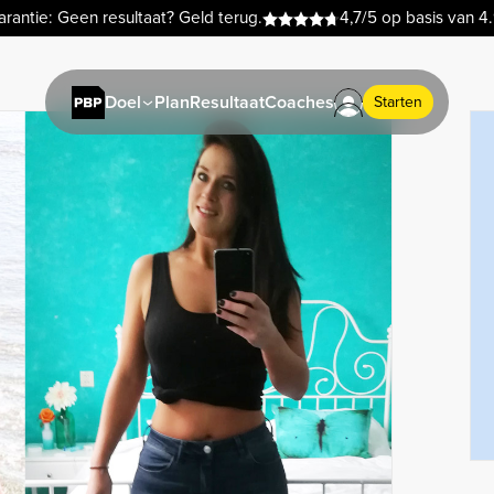
rantie: Geen resultaat? Geld terug.
4,7/5 op basis van 4
Plan
Resultaat
Coaches
Doel
Starten