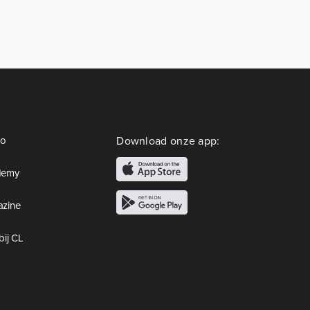
io
Download onze app:
demy
zine
bij CL