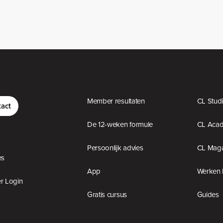
Member resultaten
CL Stud
act
De 12-weken formule
CL Aca
Persoonlijk advies
CL Maga
es
App
Werken 
 Login
Gratis cursus
Guides