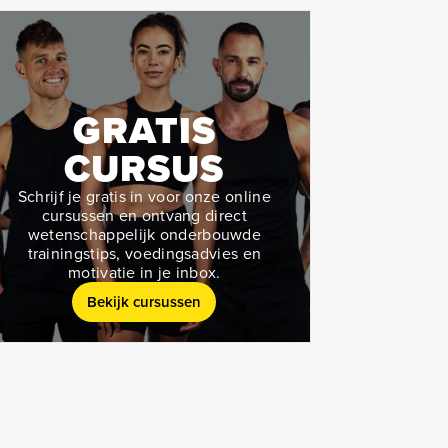
GRATIS
CURSUS
Schrijf je gratis in voor onze online
cursussen en ontvang direct
wetenschappelijk onderbouwde
trainingstips, voedingsadvies en
motivatie in je inbox.
Bekijk cursussen