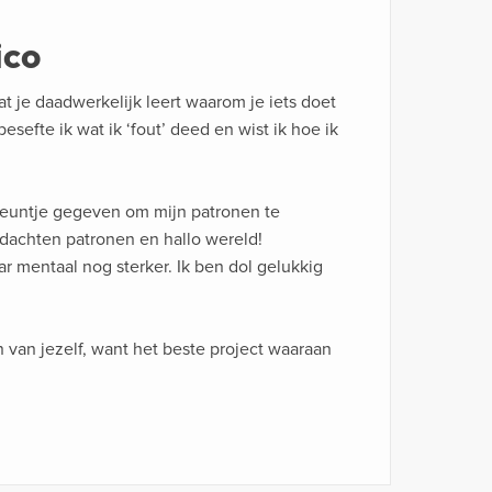
ico
t je daadwerkelijk leert waarom je iets doet
besefte ik wat ik ‘fout’ deed en wist ik hoe ik
steuntje gegeven om mijn patronen te
achten patronen en hallo wereld!
r mentaal nog sterker. Ik ben dol gelukkig
van jezelf, want het beste project waaraan