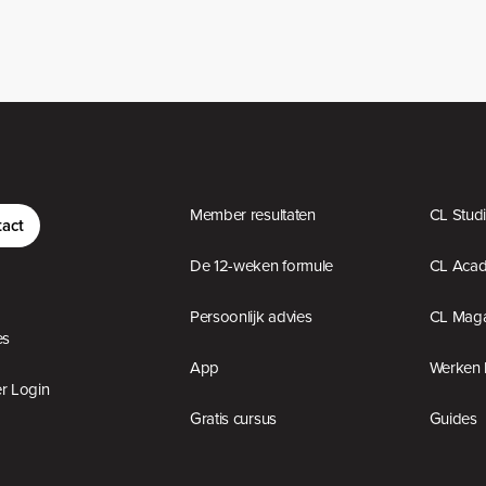
Member resultaten
CL Stud
act
De 12-weken formule
CL Aca
Persoonlijk advies
CL Maga
es
App
Werken 
 Login
Gratis cursus
Guides