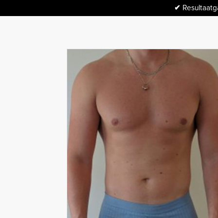
✔
Resultaatga