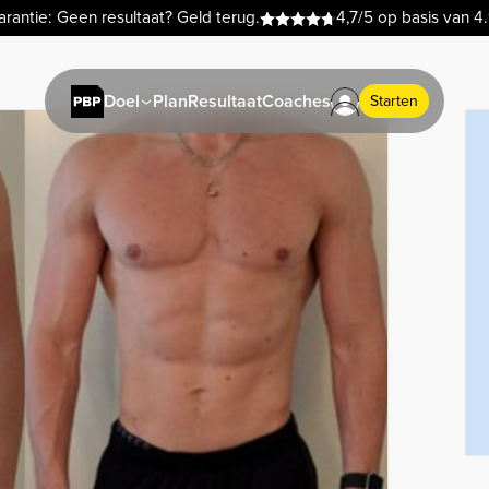
rantie: Geen resultaat? Geld terug.
4,7/5 op basis van 4
Plan
Resultaat
Coaches
Doel
Starten