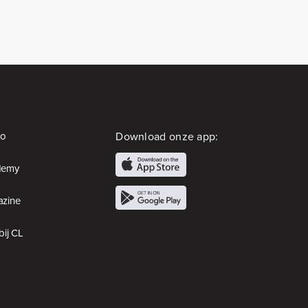
io
Download onze app:
demy
zine
bij CL