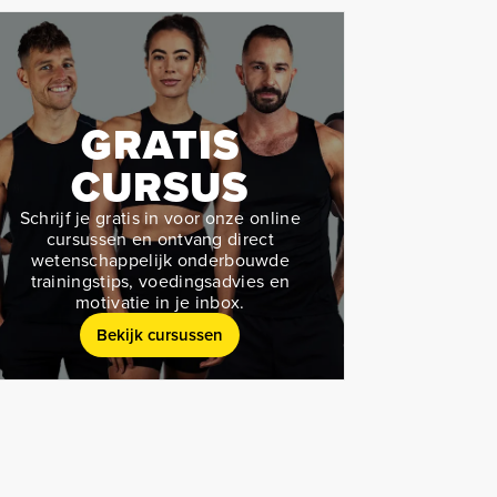
GRATIS
CURSUS
Schrijf je gratis in voor onze online
cursussen en ontvang direct
wetenschappelijk onderbouwde
trainingstips, voedingsadvies en
motivatie in je inbox.
Bekijk cursussen