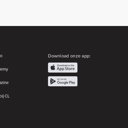
io
Download onze app:
demy
zine
bij CL