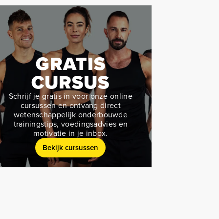
GRATIS
CURSUS
Schrijf je gratis in voor onze online
cursussen en ontvang direct
wetenschappelijk onderbouwde
trainingstips, voedingsadvies en
motivatie in je inbox.
Bekijk cursussen