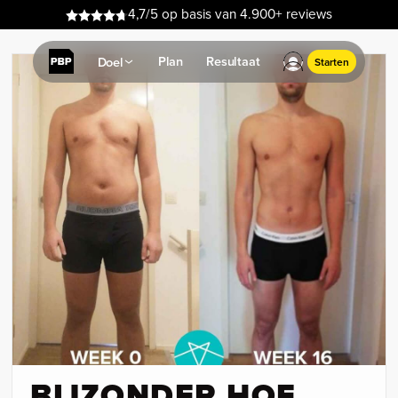
4,7/5 op basis van 4.900+ reviews
Plan
Resultaat
Doel
Starten
BIJZONDER HOE