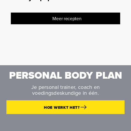
Meer recepten
PERSONAL BODY PLAN
Je personal trainer, coach en
voedingsdeskundige in één.
HOE WERKT HET?