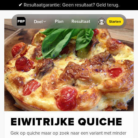
✔
Resultaatgarantie: Geen resultaat? Geld terug.
Plan
Resultaat
Doel
Starten
EIWITRIJKE QUICHE
Gek op quiche maar op zoek naar een variant met minder