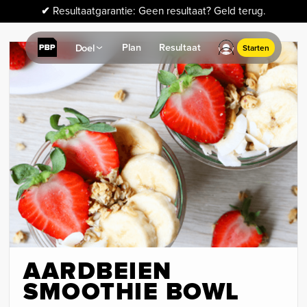
✔
Resultaatgarantie: Geen resultaat? Geld terug.
Plan
Resultaat
Doel
Starten
AARDBEIEN
SMOOTHIE BOWL