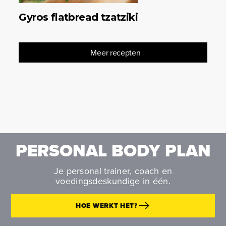
Gyros flatbread tzatziki
Meer recepten
PERSONAL BODY PLAN
Je personal trainer, coach en
voedingsdeskundige in één.
HOE WERKT HET?