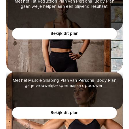
Met het Fat Reduction Plan van Personal Body Plan
gaan we je helpen aan een blijvend resultaat.
FAT REDUCTION PLAN
Ben jij een vrouw die helemaal klaar is met
(crash)diëten en eindelijk verantwoord af wilt vallen?
Bekijk dit plan
Met het Muscle Shaping Plan van Personal Body Plan
ga je vrouwelijke spiermassa opbouwen.
MUSCLE SHAPING PLAN
Ben jij een vrouw die meer vrouwelijke vormen wilt,
maar bang is om te gespierd te worden?
Bekijk dit plan