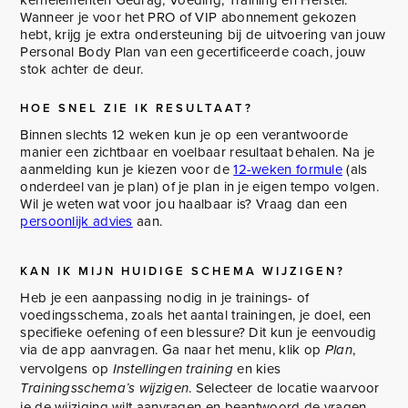
Wanneer je voor het PRO of VIP abonnement gekozen
hebt, krijg je extra ondersteuning bij de uitvoering van jouw
Personal Body Plan van een gecertificeerde coach, jouw
stok achter de deur.
HOE SNEL ZIE IK RESULTAAT?
Binnen slechts 12 weken kun je op een verantwoorde
manier een zichtbaar en voelbaar resultaat behalen. Na je
aanmelding kun je kiezen voor de
12-weken formule
(als
onderdeel van je plan) of je plan in je eigen tempo volgen.
Wil je weten wat voor jou haalbaar is? Vraag dan een
persoonlijk advies
aan.
KAN IK MIJN HUIDIGE SCHEMA WIJZIGEN?
Heb je een aanpassing nodig in je trainings- of
voedingsschema, zoals het aantal trainingen, je doel, een
specifieke oefening of een blessure? Dit kun je eenvoudig
via de app aanvragen. Ga naar het menu, klik op
,
Plan
vervolgens op
en kies
Instellingen training
. Selecteer de locatie waarvoor
Trainingsschema’s wijzigen
je de wijziging wilt aanvragen en beantwoord de vragen.