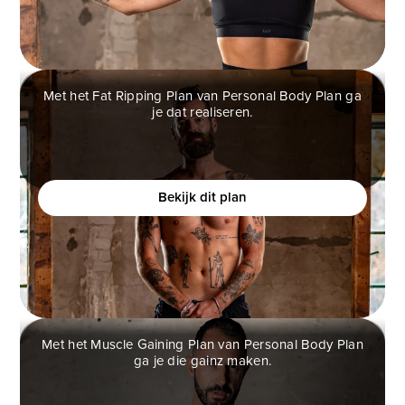
Met het Fat Ripping Plan van Personal Body Plan ga
je dat realiseren.
FAT RIPPING PLAN
Wil je een atletisch fysiek creëren en je zelfverzekerd
voelen?
Bekijk dit plan
Met het Muscle Gaining Plan van Personal Body Plan
ga je die gainz maken.
MUSCLE GAINING PLAN
Ben jij een man die graag spiermassa op wilt