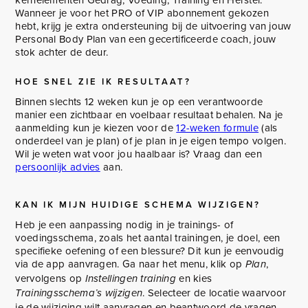
Wanneer je voor het PRO of VIP abonnement gekozen
hebt, krijg je extra ondersteuning bij de uitvoering van jouw
Personal Body Plan van een gecertificeerde coach, jouw
stok achter de deur.
HOE SNEL ZIE IK RESULTAAT?
Binnen slechts 12 weken kun je op een verantwoorde
manier een zichtbaar en voelbaar resultaat behalen. Na je
aanmelding kun je kiezen voor de
12-weken formule
(als
onderdeel van je plan) of je plan in je eigen tempo volgen.
Wil je weten wat voor jou haalbaar is? Vraag dan een
persoonlijk advies
aan.
KAN IK MIJN HUIDIGE SCHEMA WIJZIGEN?
Heb je een aanpassing nodig in je trainings- of
voedingsschema, zoals het aantal trainingen, je doel, een
specifieke oefening of een blessure? Dit kun je eenvoudig
via de app aanvragen. Ga naar het menu, klik op
,
Plan
vervolgens op
en kies
Instellingen training
. Selecteer de locatie waarvoor
Trainingsschema’s wijzigen
je de wijziging wilt aanvragen en beantwoord de vragen.