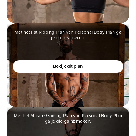
Met het Fat Ripping Plan van Personal Body Plan ga
je dat realiseren.
FAT RIPPING PLAN
Wil je een atletisch fysiek creëren en je zelfverzekerd
voelen?
Bekijk dit plan
Met het Muscle Gaining Plan van Personal Body Plan
ga je die gainz maken.
MUSCLE GAINING PLAN
Ben jij een man die graag spiermassa op wilt