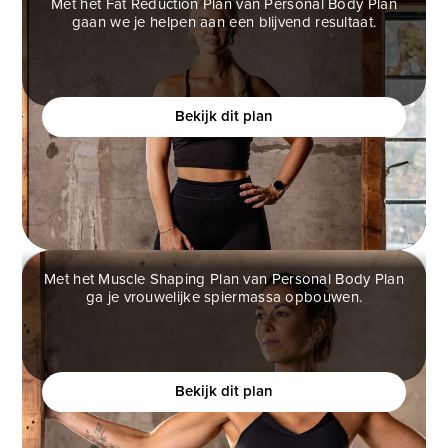
Met het Fat Reduction Plan van Personal Body Plan
gaan we je helpen aan een blijvend resultaat.
FAT REDUCTION PLAN
Ben jij een vrouw die helemaal klaar is met
(crash)diëten en eindelijk verantwoord af wilt vallen?
Bekijk dit plan
Met het Muscle Shaping Plan van Personal Body Plan
ga je vrouwelijke spiermassa opbouwen.
MUSCLE SHAPING PLAN
Ben jij een vrouw die meer vrouwelijke vormen wilt,
maar bang is om te gespierd te worden?
Bekijk dit plan