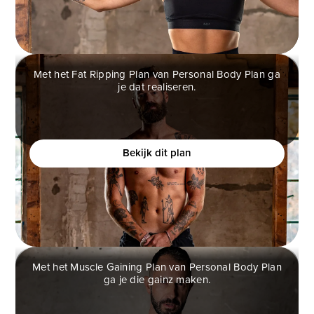
Met het Fat Ripping Plan van Personal Body Plan ga
je dat realiseren.
FAT RIPPING PLAN
Wil je een atletisch fysiek creëren en je zelfverzekerd
voelen?
Bekijk dit plan
Met het Muscle Gaining Plan van Personal Body Plan
ga je die gainz maken.
MUSCLE GAINING PLAN
Ben jij een man die graag spiermassa op wilt