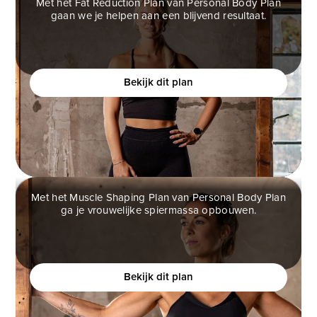
Met het Fat Reduction Plan van Personal Body Plan
gaan we je helpen aan een blijvend resultaat.
FAT REDUCTION PLAN
Ben jij een vrouw die helemaal klaar is met
(crash)diëten en eindelijk verantwoord af wilt vallen?
Bekijk dit plan
Met het Muscle Shaping Plan van Personal Body Plan
ga je vrouwelijke spiermassa opbouwen.
MUSCLE SHAPING PLAN
Ben jij een vrouw die meer vrouwelijke vormen wilt,
maar bang is om te gespierd te worden?
Bekijk dit plan